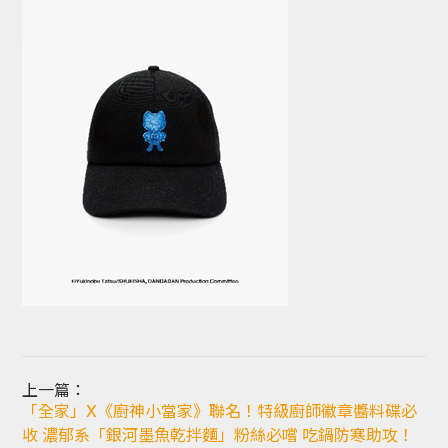
上一篇：
「全家」X《廚神小當家》聯名！特級廚師徽章醬料碟必
收 濃郁系「銀河墨魚乾拌麵」粉絲必嚐 吃鍋防寒助攻！