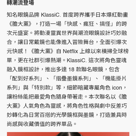
轉潮流登場
知名眼鏡品牌 KlassiC. 首度跨界攜手日本爆紅動畫
《膽大黨》，打造一場「快感、瘋狂、搞怪」的跨
次元盛宴。將動漫靈異世界與潮流眼鏡設計巧妙融
合，讓日常戴鏡也能像進入冒險舞台，全面引爆次
元快感！《膽大黨》自 Netflix 上線以來橫掃全球榜
單，更在社群引爆熱潮。KlassiC. 這次將角色靈魂
融入鏡框設計，推出多達 18 款聯名眼鏡，包含
「配到好系列」、「摺疊墨鏡系列」、「機能掛片
系列」與「特別款」等，細節暗藏專屬角色 icon，
讓粉絲能把最愛角色隨身帶著走。本次聯名以《膽
大黨》人氣角色為靈感，將角色性格與劇中反差巧
妙轉化為日常百搭的光學鏡框與墨鏡，打造兼具時
尚感與收藏價值的跨界單品。