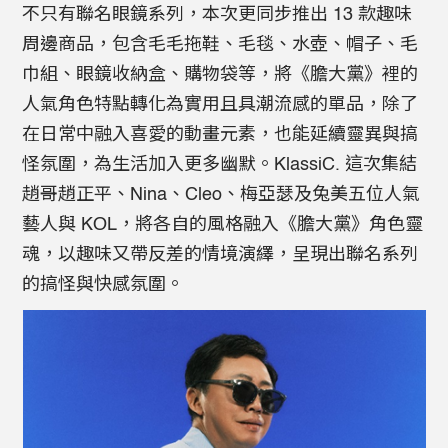
不只有聯名眼鏡系列，本次更同步推出 13 款趣味
周邊商品，包含毛毛拖鞋、毛毯、水壺、帽子、毛
巾組、眼鏡收納盒、購物袋等，將《膽大黨》裡的
人氣角色特點轉化為實用且具潮流感的單品，除了
在日常中融入喜愛的動畫元素，也能延續靈異與搞
怪氛圍，為生活加入更多幽默。KlassiC. 這次集結
趙哥趙正平、Nina、Cleo、梅亞瑟及兔美五位人氣
藝人與 KOL，將各自的風格融入《膽大黨》角色靈
魂，以趣味又帶反差的情境演繹，呈現出聯名系列
的搞怪與快感氛圍。