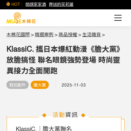
HOT :
間諜家家酒
葬送的芙莉蓮
木棉花國際
>
精選案例
>
商品授權
>
生活雜貨
>
KlassiC. 攜日本爆紅動漫《膽大黨》
放膽搞怪 聯名眼鏡強勢登場 時尚靈
異接力全面開跑
鞋包配件
膽大黨
2025-11-03
活動
資訊
◆
◆
KlassiC.｜膽大黨聯名