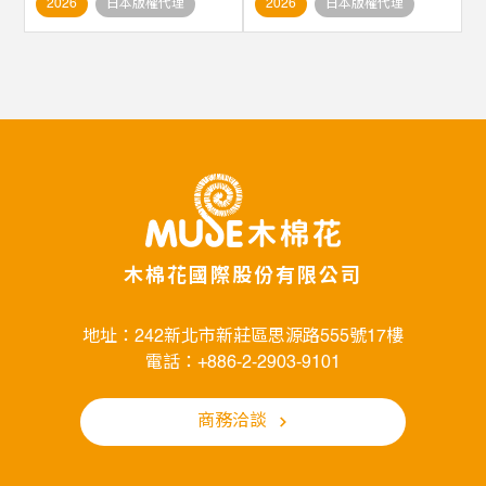
2026
日本版權代理
2026
日本版權代理
木棉花國際股份有限公司
地址：242新北市新莊區思源路555號17樓
電話：+886-2-2903-9101
商務洽談