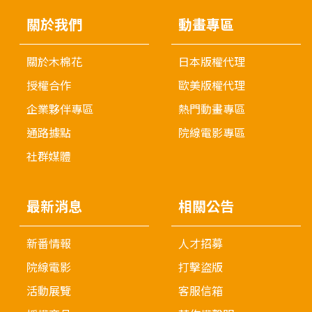
關於我們
動畫專區
關於木棉花
日本版權代理
授權合作
歐美版權代理
企業夥伴專區
熱門動畫專區
通路據點
院線電影專區
社群媒體
最新消息
相關公告
新番情報
人才招募
院線電影
打擊盜版
活動展覽
客服信箱