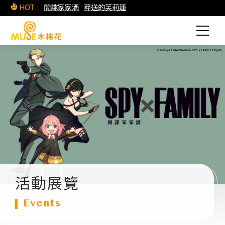
HOT :
間諜家家酒
葬送的芙莉蓮
活動展覽
Events