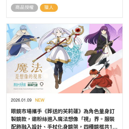
商品授權
獵人
2026.01.09
NEW
眼鏡市場攜手《葬送的芙莉蓮》為角色量身訂
製鏡款，邀粉絲進入魔法想像「視」界。服裝
配飾融入設計、手杖化身鏡架，四種鏡框共12