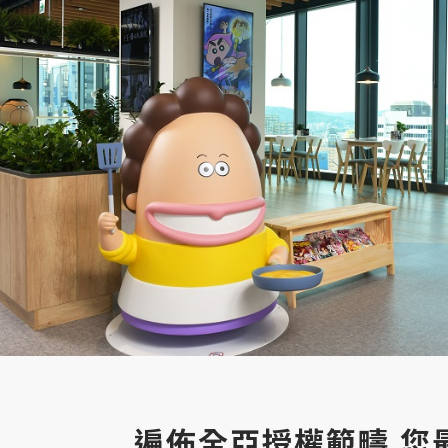
遍佈全亞授權範疇 您