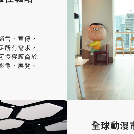
銷售、宣傳，
足所有需求，
可授權廠商於
影像、展覽、
全球動漫