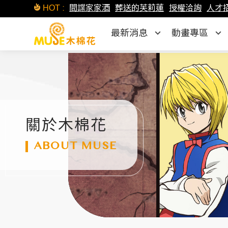
HOT :
間諜家家酒
葬送的芙莉蓮
授權洽詢
人才
最新消息
動畫專區
關於木棉花
ABOUT MUSE