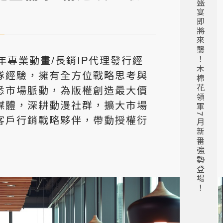
2026夏季動漫盛宴即將來襲！木棉花領軍7月新番強勢登場！
年專業動畫/長銷IP代理發行經
隊經驗，擁有全方位戰略思考與
悉市場脈動，為版權創造最大價
媒體，深耕動漫社群，擴大市場
客戶行銷戰略夥伴，帶動授權衍