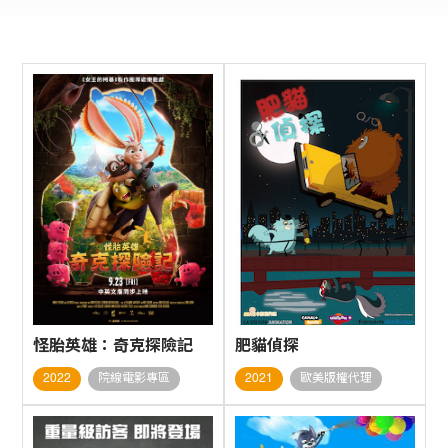
怪胎英雄：奇克探險記
肥貓偵探
2022
院線電影專區
2021
歐美版權代理