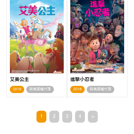
艾美公主
進擊小忍者
2019
歐美版權代理
2018
歐美版權代理
1
2
3
4
>