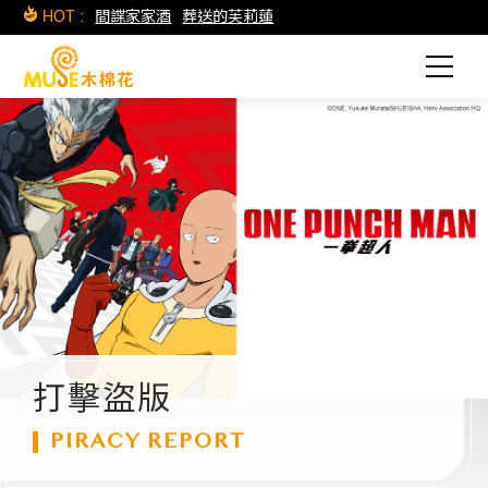
HOT :
間諜家家酒
葬送的芙莉蓮
打擊盜版
PIRACY REPORT