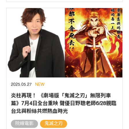
2025.05.27
NEW
炎柱再現！ 《劇場版「鬼滅之刃」無限列車
篇》7月4日全台重映 聲優日野聰老師6/28親臨
台北與粉絲共燃熱血時光
院線電影
鬼滅之刃