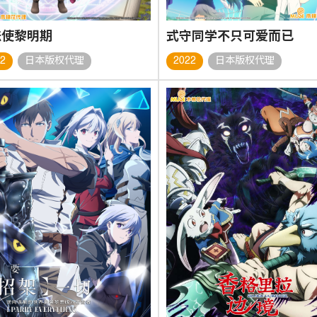
法使黎明期
式守同学不只可爱而已
22
日本版权代理
2022
日本版权代理