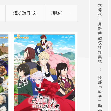
木棉花十月新番霸权续作集结！ ！多部「最夯」动画即将在2025年秋季全数回归！ ！
进阶搜寻
排序：