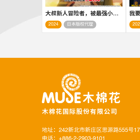
大叔新人冒险者，被最强小队往死里锻炼后变无敌了
2024
日本版权代理
20
木棉花国际股份有限公司
地址：242新北市新庄区思源路555号1
电话：+886-2-2903-9101