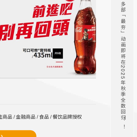
木棉花十月新番霸权续作集结！ ！多部「最夯」动画即将在2025年秋季全数回归！ ！
性商品 / 金融商品 / 食品 / 餐饮品牌授权