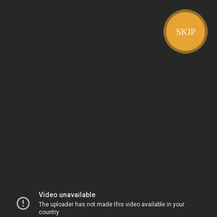
HOT :
間諜家家酒
葬送的芙莉蓮