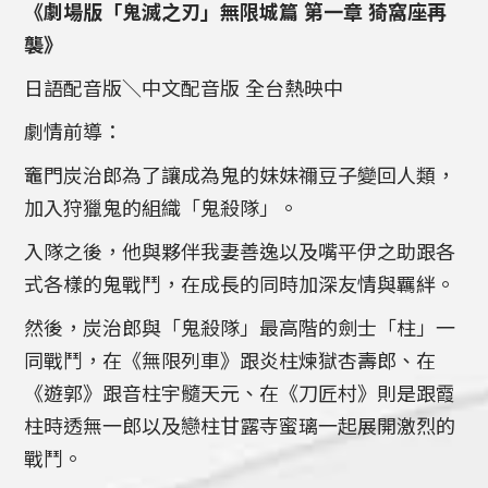
《劇場版「鬼滅之刃」無限城篇 第一章 猗窩座再
襲》
日語配音版＼中文配音版 全台熱映中
劇情前導：
竈門炭治郎為了讓成為鬼的妹妹禰豆子變回人類，
加入狩獵鬼的組織「鬼殺隊」。
入隊之後，他與夥伴我妻善逸以及嘴平伊之助跟各
式各樣的鬼戰鬥，在成長的同時加深友情與羈絆。
然後，炭治郎與「鬼殺隊」最高階的劍士「柱」一
同戰鬥，在《無限列車》跟炎柱煉獄杏壽郎、在
《遊郭》跟音柱宇髓天元、在《刀匠村》則是跟霞
柱時透無一郎以及戀柱甘露寺蜜璃一起展開激烈的
戰鬥。