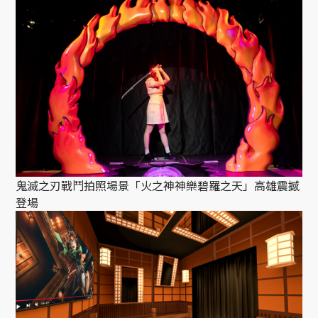
鬼滅之刃戰鬥拍照場景「火之神神樂碧羅之天」高雄震撼
登場