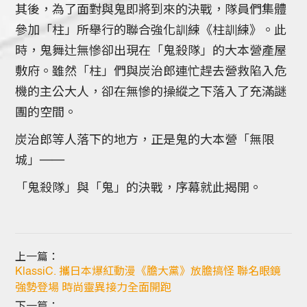
其後，為了面對與鬼即將到來的決戰，隊員們集體
參加「柱」所舉行的聯合強化訓練《柱訓練》。此
時，鬼舞辻無慘卻出現在「鬼殺隊」的大本營產屋
敷府。雖然「柱」們與炭治郎連忙趕去營救陷入危
機的主公大人，卻在無慘的操縱之下落入了充滿謎
團的空間。
炭治郎等人落下的地方，正是鬼的大本營「無限
城」──
「鬼殺隊」與「鬼」的決戰，序幕就此揭開。
上一篇：
KlassiC. 攜日本爆紅動漫《膽大黨》放膽搞怪 聯名眼鏡
強勢登場 時尚靈異接力全面開跑