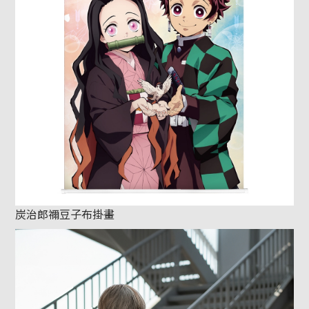
炭治郎禰豆子布掛畫