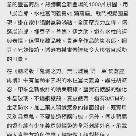
意的豐富商品。熱騰騰全新登場的1000片拼圖，用
「炭治郎、水柱冨岡義勇vs.猗窩座」戰鬥視覺圖呈
現，掛在家中絕對氣勢滿點。全圖壓克力立牌，精
選炭治郎、禰豆子、善逸、伊之助，還有水柱的經
典表情，值得珍藏品味。貫穿全作品的炭治郎、禰
豆子兄妹情誼，透過布掛畫傳達那令人珍惜且感動
的可貴。
在《劇場版「鬼滅之刃」無限城篇 第一章 猗窩座
再襲》中有著精采表現的水柱冨岡義勇、蟲柱胡蝶
忍，帶來全新設計的精美腕錶。藍寶石鍍膜的強化
水晶玻璃、不鏽鋼錶殼、真皮錶帶，還有3ATM的
生活防水，加上兩人羽織意象的錶面設計，既實用
又別具意義，不要錯過預購時機。另外，同步預購
的還有繡有少年義勇與錆兔的全彩刺繡外套，承載
兩人真摯友誼與信念，精緻做工絕對超值。