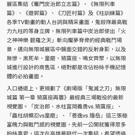
展區集結《竈門炭治郎立志篇》、《無限列車
篇》、《遊郭篇》、《刀匠村篇》及《柱訓練篇》
各季TV動畫的動人台詞與精采畫面，鬼殺隊最高戰
力九柱的等身立牌，無限列車篇中炭治郎使出「火
之神神樂 碧羅之天」斬向魘夢脊骨的經典戰鬥場
景，邁向無限城展區中鏡面交錯的反射身影，以及
無慘、黑死牟、童磨、猗窩座、鳴女齊聚，以無限
城進行設計的商售區，絕對都是攻佔粉絲手機記憶
體的必拍畫面。
入口通道上，更規劃了《劇場版「鬼滅之刃」無限
城篇 第一章 猗窩座再襲》最經典三場戰役的最新
視覺圖。「炭治郎、水柱冨岡義勇vs.猗窩座」、
「蟲柱胡蝶忍vs童磨」、「善逸vs.獪岳」這三張極
富魄力與戰鬥感的視覺圖，先前一公開就獲得眾多
粉絲喜愛，這次在高雄夢時代一次集結，希望透過