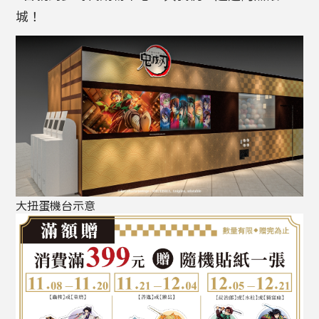
城！
大扭蛋機台示意