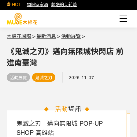
HOT :
間諜家家酒
葬送的芙莉蓮
木棉花國際
>
最新消息
>
活動展覽
>
《鬼滅之刃》邁向無限城快閃店 前
進南臺灣
活動展覽
鬼滅之刃
2025-11-07
活動
資訊
◆
◆
鬼滅之刃｜邁向無限城 POP-UP
SHOP 高雄站