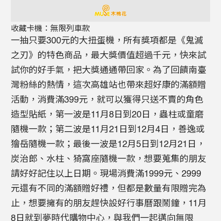
收藏卡機：無限列車款
一抽只要300元的大扭蛋機，所有獎項都是《鬼滅
之刃》的特色商品，最大獎價值超過千元，快來試
試你的好手氣，把大獎通通帶回家。為了回饋南臺
灣粉絲的熱情，這次高雄站也帶來超好康的滿額贈
活動，消費滿399元，就可以獲得只送不賣的角色
造型貼紙，第一波是11月8日到20日，蟲柱或童磨
隨機一款；第二波是11月21日到12月4日，善逸或
獪岳隨機一款；最後一波是12月5日到12月21日，
炭治郎、水柱、猗窩座隨機一款，想要蒐集的朋友
請好好記住以上日期。現場消費滿1999元、2999
元還有不同的滿額贈好禮，但都是數量有限贈完為
止，想要擁有的朋友趕快設好行事曆跟鬧鐘，11月
8日就到夢時代購物中心，與我們一起邁向無限