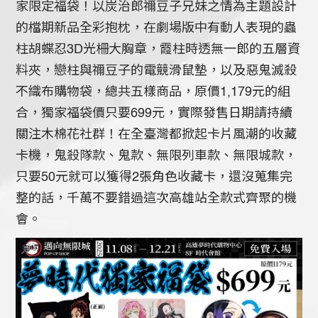
家限定福袋！以炭治郎禰豆子兄妹之情為主題設計
的檔期新品全彩抱枕，在劇場版中有動人表現的蟲
柱胡蝶忍3D光柵大胸章，霞柱時透無一郎的五層資
料夾，戀柱與禰豆子的電競滑鼠墊，以及惡鬼滅殺
不織布購物袋，總共五樣商品，原價1,179元的組
合，獨家福袋價只要699元，實際發售日期請持續
關注木棉花社群！在全臺灣都掀起卡片風潮的收藏
卡機，鬼殺隊款、鬼款、無限列車款、無限城款，
只要50元就可以獲得2張角色收藏卡，還沒蒐集完
整的話，千萬不要錯過這次高雄站全款式齊聚的機
會。