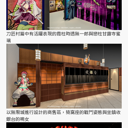
刀匠村篇中有活躍表現的霞柱時透無一郎與戀柱甘露寺蜜
璃
以無限城進行設計的商售區，猗窩座的戰鬥姿態與坐鎮收
銀台的鳴女