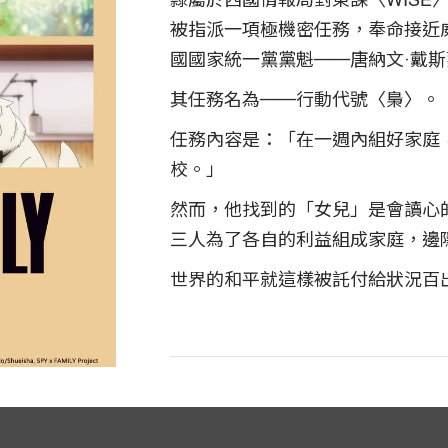
隸屬於西國情報局對東課〈WISE
被指派一項極機密任務，奉命接近
國國家統一黨黨魁──唐納文‧戴
其任務名為──行動代號〈梟〉。
任務內容是：「在一週內組好家庭
校。」
然而，他找到的「女兒」是會讀心
三人為了各自的利益組成家庭，邊
世界的和平就這樣被託付給狀況百