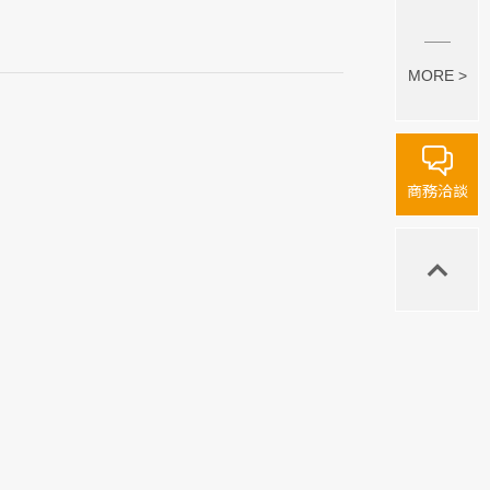
MORE >
商務洽談