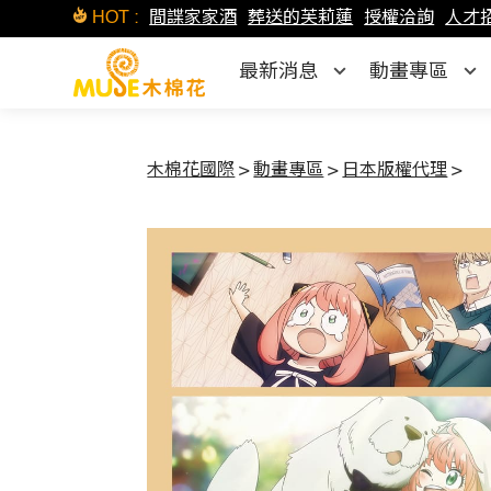
HOT :
間諜家家酒
葬送的芙莉蓮
授權洽詢
人才
最新消息
動畫專區
木棉花國際
>
動畫專區
>
日本版權代理
>