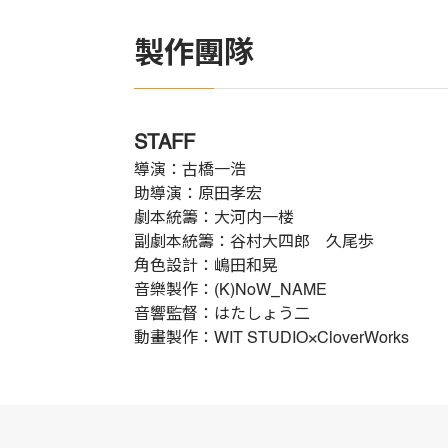
製作團隊
STAFF
導演：古橋一浩
助導演：原田孝宏
劇本統籌：大河内一楼
副劇本統籌：谷村大四郎 久尾歩
角色設計：嶋田和晃
音樂製作：(K)NoW_NAME
音響監督：はたしょう二
動畫製作：WIT STUDIO×CloverWorks