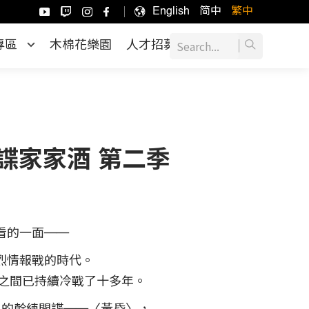
English
简中
繁中
專區
木棉花樂園
人才招募
Y 間諜家家酒 第二季
看的一面──
烈情報戰的時代。
s，兩國之間已持續冷戰了十多年。