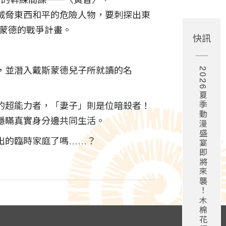
〉的幹練間諜──〈黃昏〉，
威脅東西和平的危險人物，要刺探出東
斯蒙德的戰爭計畫。
快訊
2026夏季動漫盛宴即將來襲！木棉花領軍7月新番強勢登場！
，並潛入戴斯蒙德兒子所就讀的名
的超能力者，「妻子」則是位暗殺者！
隱瞞真實身分邊共同生活。
出的臨時家庭了嗎……？