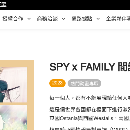
招募
授權合作
商務洽談
通路據點
企業夥伴
SPY x FAMIL
2023
熱門動畫專區
每一個人，都有不能展現給任何人
這是個世界各國都在檯面下進行激
東國Ostania與西國Westali