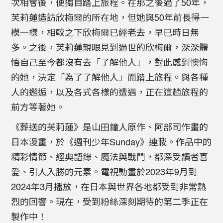
次相會後，便獨自踏上旅程。在那之後過了50年，
芙莉蓮造訪欣梅爾的所在地，但她與50年前長得一
模一樣，相較之下欣梅爾已經老去，早已時日無
多。之後，芙莉蓮親眼見到過世的欣梅爾，深深體
悟自己至今都沒有去「了解他人」，對此感到懊悔
的她，決定「為了了解他人」而踏上旅程。與各種
人的邂逅，以及各式各樣的遭遇，正在這趟旅程的
前方等著她。
《葬送的芙莉蓮》是山田鐘人原作、阿部司作畫的
日本漫畫，於《週刊少年Sunday》連載。作品中的
精彩情節、經典語錄、魔法與戰鬥，都深受讀者喜
愛、引人入勝的元素。電視動畫於2023年9月到
2024年3月播放，在日本與世界各地都受到非常熱
烈的回響。現在，受到粉絲深刻期待的第二季正在
製作中！