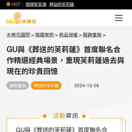
HOT :
間諜家家酒
葬送的芙莉蓮
木棉花國際
>
精選案例
>
商品授權
>
服飾童裝
>
GU與《葬送的芙莉蓮》首度聯名合
作精選經典場景，重現芙莉蓮過去與
現在的珍貴回憶
服飾童裝
葬送的芙莉蓮
2024-12-06
活動
資訊
◆
◆
GU與《葬送的芙莉蓮》首度聯名合