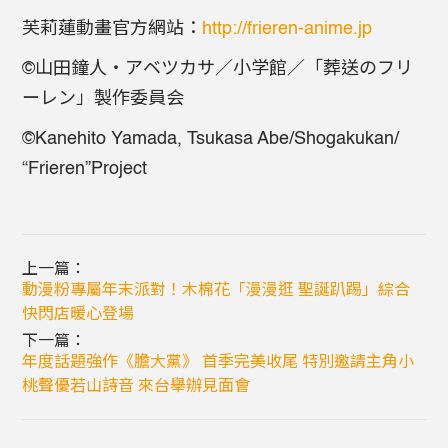
芙莉蓮動畫官方網站：
http://frieren-anime.jp
©山田鐘人・アベツカサ／小学館／「葬送のフリ
ーレン」製作委員会
©Kanehito Yamada, Tsukasa Abe/Shogakukan/
“Frieren”Project
上一篇：
動漫粉專屬年末派對！木棉花「漫漫逛 聖誕趴踢」綜合
快閃店暖心登場
下一篇：
年度話題強作《膽大黨》 首季完美收尾 特別邀請主角小
桃聲優若山詩音 來台舉辦見面會