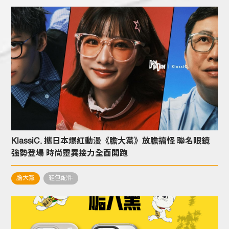
KlassiC. 攜日本爆紅動漫《膽大黨》放膽搞怪 聯名眼鏡
強勢登場 時尚靈異接力全面開跑
膽大黨
鞋包配件