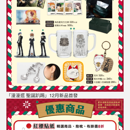
「漫漫逛 聖誕趴踢」12月新品首發