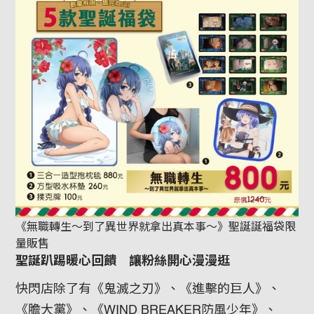
《無職轉生～到了異世界就拿出真本事～》聖誕誕福袋限
量販售
聖誕趴踢暖心回饋 讓粉絲開心漫漫逛
快閃店除了有《鬼滅之刃》、《進擊的巨人》、
《膽大黨》、《WIND BREAKER防風少年》、