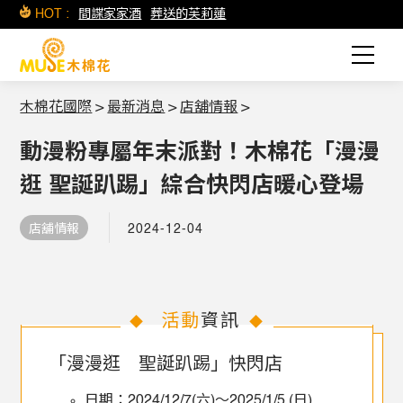
HOT :
間諜家家酒
葬送的芙莉蓮
木棉花國際
>
最新消息
>
店舖情報
>
動漫粉專屬年末派對！木棉花「漫漫
逛 聖誕趴踢」綜合快閃店暖心登場
店舖情報
2024-12-04
活動
資訊
◆
◆
「漫漫逛 聖誕趴踢」快閃店
日期：2024/12/7(六)～2025/1/5 (日)