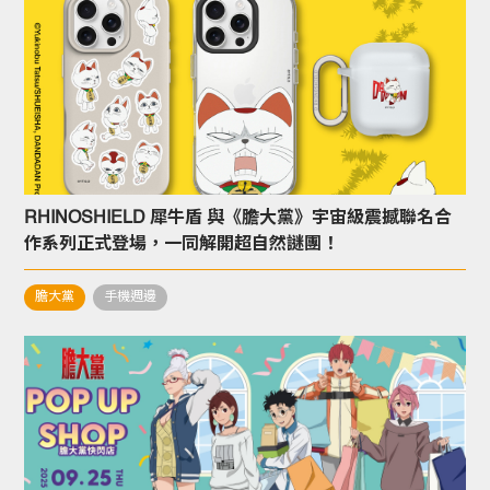
RHINOSHIELD 犀牛盾 與《膽大黨》宇宙級震撼聯名合
作系列正式登場，一同解開超自然謎團！
膽大黨
手機週邊