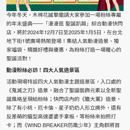
今年冬天，木棉花誠摯邀請大家參加一場粉絲專屬
的年末盛典──「漫漫逛 聖誕趴踢」綜合動漫快閃
店，將於2024年12月7日至2025年1月5日，在台北
地下街1號廣場熱鬧登場！集結人氣動漫造景、獨
家福袋、精選好禮與優惠，為粉絲打造一場暖心的
聖誕派對！
動漫粉絲必訪！四大人氣造景區
活動現場特設四大人氣動漫主題造景區，入口處的
《鬼滅之刃》造景，融合了聖誕裝飾元素以全新聖
誕風格呈現給粉絲；快閃店內的《膽大黨》造景，
除了有小桃、厄卡倫、星子奶奶人形立牌外，還有
反差萌的貓型高速婆婆手拿板，等粉絲來拍照打
卡；而《WIND BREAKER防風少年》主角群將首