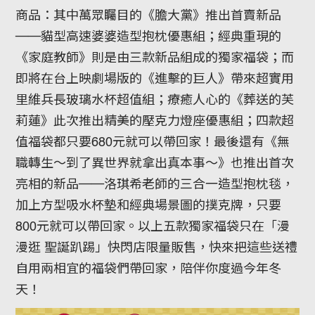
商品：其中萬眾矚目的《膽大黨》推出首賣新品
──貓型高速婆婆造型抱枕優惠組；經典重現的
《家庭教師》則是由三款新品組成的獨家福袋；而
即將在台上映劇場版的《進擊的巨人》帶來超實用
里維兵長玻璃水杯超值組；療癒人心的《葬送的芙
莉蓮》此次推出精美的壓克力燈座優惠組；四款超
值福袋都只要680元就可以帶回家！最後還有《無
職轉生～到了異世界就拿出真本事～》也推出首次
亮相的新品──洛琪希老師的三合一造型抱枕毯，
加上方型吸水杯墊和經典場景圖的撲克牌，只要
800元就可以帶回家。以上五款獨家福袋只在「漫
漫逛 聖誕趴踢」快閃店限量販售，快來把這些送禮
自用兩相宜的福袋們帶回家，陪伴你度過今年冬
天！