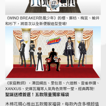
《WIND BREAKER防風少年》的櫻、蘇枋、梅宮、榆井
和杉下，將首次以全新便服造型登場!
《家庭教師》，澤田綱吉、里包恩、六道骸、雲雀恭彌、
XANXUS、史庫瓦羅等人氣角色齊聚一堂，經典再現!
聖誕送禮首選！五款限量獨家福袋
木棉花精心推出五款獨家福袋，每款內含多樣超值