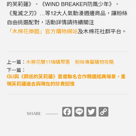
的芙莉蓮》、《WIND BREAKER防風少年》、
《鬼滅之刃》…等12大人氣動漫週邊商品，讓粉絲
自由挑選配對，活動詳情請持續關注
「木棉花樂園」官方購物網站
及木棉花社群平台。
上一篇：
木棉花雙11嗨購聚惠 粉絲專屬購物攻略
下一篇：
GU與《葬送的芙莉蓮》首度聯名合作精選經典場景，重
現芙莉蓮過去與現在的珍貴回憶
Facebook
Line
Twitter
Copy
SHARE
Link