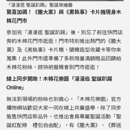
「漫漫逛 聖誕趴踢」聖誕簽繪牆
驚喜加碼！《膽大黨》與《黑執事》卡片機現身木
棉花門市
參加完「漫漫逛 聖誕趴踢」後，別忘了前往快閃店
旁的木棉花門市逛逛！門市特別推出熱門的《膽大
黨》及《黑執事》卡片機，隨機造型收藏卡等你來
蒐集！此外門市還準備了多款限量滿額贈品回饋給
木棉花粉絲，趕快把握機會到門市逛逛！
線上同步開跑！木棉花樂園「漫漫逛 聖誕趴踢
Online」
無法到現場的粉絲也別擔心，「木棉花樂園」官方
購物網站歡迎大家一同在線上共襄盛舉，除了同步
販售快閃店新品外，也推出會員專屬聖誕活動「聖
誕紅配綠 禮包自由配」，有《膽大黨》、《葬送