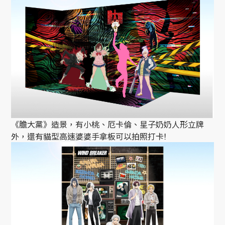
《膽大黨》造景，有小桃、厄卡倫、星子奶奶人形立牌
外，還有貓型高速婆婆手拿板可以拍照打卡!