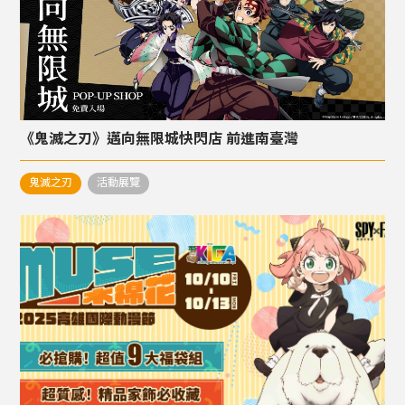
《鬼滅之刃》邁向無限城快閃店 前進南臺灣
鬼滅之刃
活動展覽