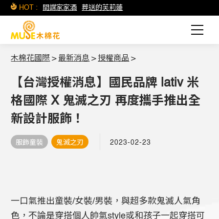
HOT :
間諜家家酒
葬送的芙莉蓮
木棉花國際
>
最新消息
>
授權商品
>
【台灣授權消息】國民品牌 lativ 米
格國際 X 鬼滅之刃 再度攜手推出全
新設計服飾！
服飾童裝
鬼滅之刃
2023-02-23
一口氣推出童裝/女裝/男裝，與超多款鬼滅人氣角
色，不論是穿搭個人帥氣style或和孩子一起穿搭可