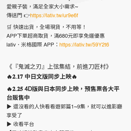
愛親子裝，滿足全家大小需求~
傳送門 👉
https://lativ.tw/ur9e6f
🛒 快速出貨，全場現貨，不用等！
APP下單超商取貨，滿680元即享免運優惠
lativ．米格國際 APP：
https://lativ.tw/59Y2t6
《『鬼滅之刃』上弦集結，前進刀匠村》
🔥𝟐.𝟏𝟕 中日文版同步上映🔥
🔥𝟐.𝟐𝟓 4D版與日本同步上映，預售票各大平
台販售中
▶ 還沒看的人快看看遊郭篇1~9集，就可以進影廳
享受了
▶ 收看平台