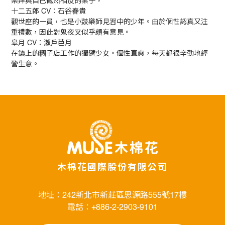
崇拜與自己截然相反的業子。
十二五郎 CV：石谷春貴
觀世座的一員，也是小鼓樂師見習中的少年。由於個性認真又注
重禮數，因此對鬼夜叉似乎頗有意見。
皋月 CV：瀨戶芭月
在鎮上的糰子店工作的獨臂少女。個性直爽，每天都很辛勤地經
營生意。
木棉花國際股份有限公司
地址：242新北市新莊區思源路555號17樓
電話：+886-2-2903-9101