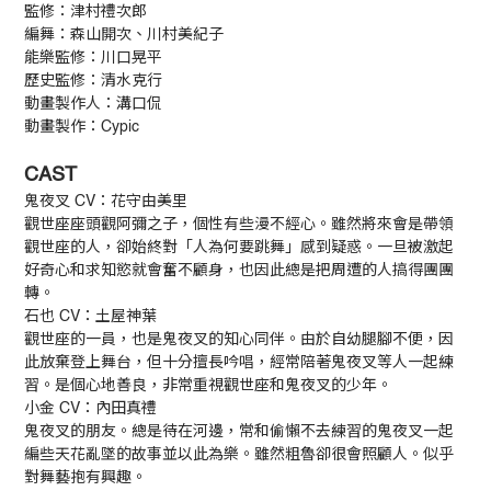
監修：津村禮次郎
編舞：森山開次、川村美紀子
能樂監修：川口晃平
歷史監修：清水克行
動畫製作人：溝口侃
動畫製作：Cypic
CAST
鬼夜叉 CV：花守由美里
觀世座座頭觀阿彌之子，個性有些漫不經心。雖然將來會是帶領
觀世座的人，卻始終對「人為何要跳舞」感到疑惑。一旦被激起
好奇心和求知慾就會奮不顧身，也因此總是把周遭的人搞得團團
轉。
石也 CV：土屋神葉
觀世座的一員，也是鬼夜叉的知心同伴。由於自幼腿腳不便，因
此放棄登上舞台，但十分擅長吟唱，經常陪著鬼夜叉等人一起練
習。是個心地善良，非常重視觀世座和鬼夜叉的少年。
小金 CV：內田真禮
鬼夜叉的朋友。總是待在河邊，常和偷懶不去練習的鬼夜叉一起
編些天花亂墜的故事並以此為樂。雖然粗魯卻很會照顧人。似乎
對舞藝抱有興趣。