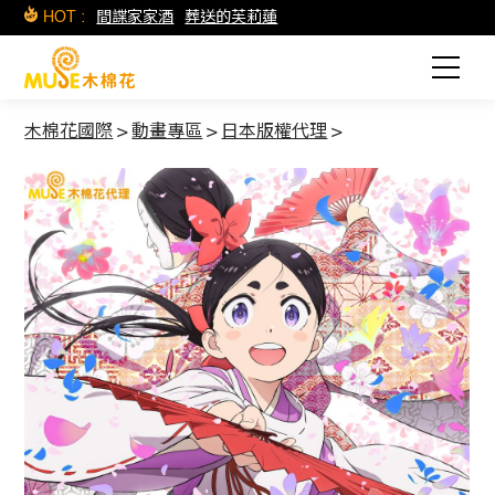
HOT :
間諜家家酒
葬送的芙莉蓮
木棉花國際
>
動畫專區
>
日本版權代理
>