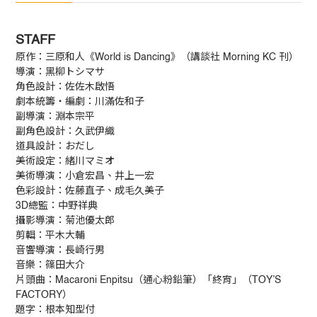
STAFF
原作：三原和人《World is Dancing》（講談社 Morning KC 刊）
導演：黑柳トシマサ
角色設計：佐佐木啟悟
劇本統籌・編劇：川滿佐和子
副導演：淵本宗平
副角色設計：久武伊織
道具設計：おだし
美術設定：緒川マミオ
美術導演：小倉宏昌、井上一宏
色彩設計：佐藤直子、成毛久美子
3D總監：中野祥典
攝影導演：菊池優太郎
剪輯：平木大輔
音響導演：長崎行男
音樂：篠田大介
片頭曲：Macaroni Enpitsu（通心粉鉛筆）「終宵」（TOY’S
FACTORY）
題字：根本知型付