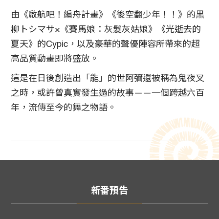
由《啟航吧！編舟計畫》《後空翻少年！！》的黒
柳トシマサ×《賽馬娘：灰髮灰姑娘》《光逝去的
夏天》的Cypic，以及豪華的聲優陣容所帶來的超
高品質動畫即將盛放。
這是在日後創造出「能」的世阿彌還被稱為鬼夜叉
之時，或許曾真實發生過的故事——一個跨越六百
年，流傳至今的舞之物語。
新番預告