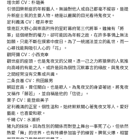
增次郎 CV：朴璐美
引領田樂新座的年輕藝人。無論對他人或自己都毫不縱容，是提
升新座士氣的主要人物。總是以嚴厲的目光看待鬼夜叉。
足利義滿 CV：櫻井孝宏
懷抱巨大野心與崇高矜持的室町幕府第三代將軍。雖擁有「將
軍」這個絕對的權力，卻可能因為年輕之故，在許多事情上無法
如願，只能不斷在摸索中度日。為了一統諸法並立的亂世，而一
心尋找能夠吸引人心的「花」。
觀阿彌 CV：小西克幸
觀世座的座頭，也是鬼夜叉的父親。憑一己之力將猿樂的人氣推
向高峰的有能之人。或許是因為個性沉默寡言的緣故，與鬼夜叉
之間經常沒有交集或共識。
二条良基 CV：飛田展男
朝廷官員，曾任關白，也是歌人。為鬼夜叉的身姿著迷，將鬼夜
叉稱作「藤若」，並自稱是他的「信徒」。
業子 CV：能登麻美子
足利義滿的正室。個性溫和，始終默默關心著鬼夜叉等人。愛好
藝能，也喜愛和歌。
千晴 CV：水瀨祈
豬丸的妹妹。因為性別的關係而對登上舞台一事死了心，但依然
熱愛「舞」的世界，也有持續參加笛子的練習。脾氣火爆，相當