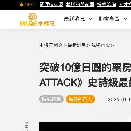
HOT :
間諜家家酒
葬送的芙莉蓮
授權洽詢
人才
最新消息
動畫專區
木棉花國際
>
最新消息
>
院線電影
>
突破10億日圓的票房
ATTACK》史詩
2025-01-
院線電影
進擊的巨人
SHARE