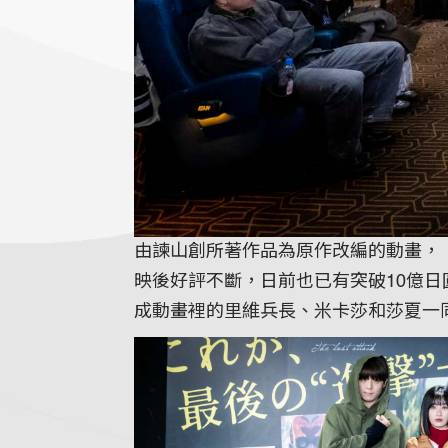
由諫山創所著作品為原作改編的動畫，《劇場
映後好評不斷，日前也已有突破10億
成動畫裡的里維兵長、米卡莎和莎夏一