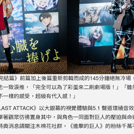
eason 完結篇》前篇加上後篇重新剪輯而成的145分鐘絕
也一致淚推，「完全可以為了彩蛋來二刷劇場版！」「雖
不一樣的感受，超級有代入感！」
 LAST ATTACK》以大銀幕的視覺體驗與5.1 聲道
著觀眾彷彿置身其中，與角色一同面對巨人的壓迫與命運的
特典消息請關注木棉花社群，《進擊的巨人》的粉絲千萬