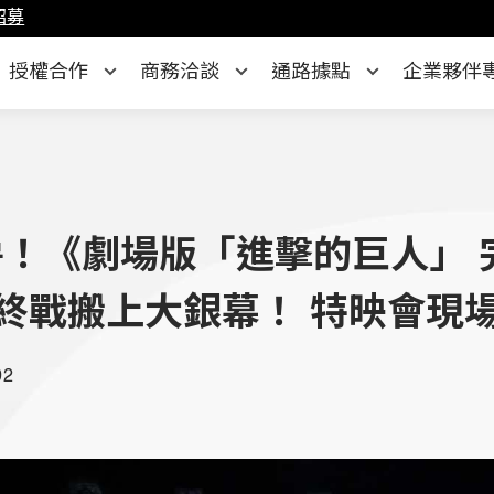
招募
授權合作
商務洽談
通路據點
企業夥伴
！《劇場版「進擊的巨人」 完結
級最終戰搬上大銀幕！ 特映會現
02