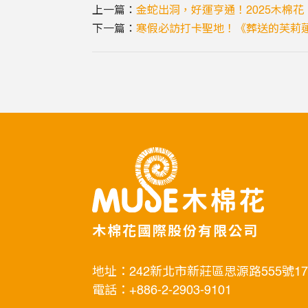
上一篇：
金蛇出洞，好運亨通！2025木棉
下一篇：
寒假必訪打卡聖地！《葬送的芙莉
木棉花國際股份有限公司
地址：242新北市新莊區思源路555號1
電話：+886-2-2903-9101