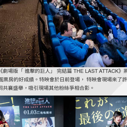
版「 進擊的巨人」 完結篇 THE LAST ATTACK
日圓票房的好成績。特映會於日前登場， 特映會現場來了
同共襄盛舉，吸引現場其他粉絲爭相合影。