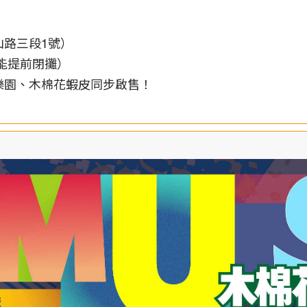
山路三段1號）
況可能提前閉攤）
樂園、木棉花蝦皮同步啟售！