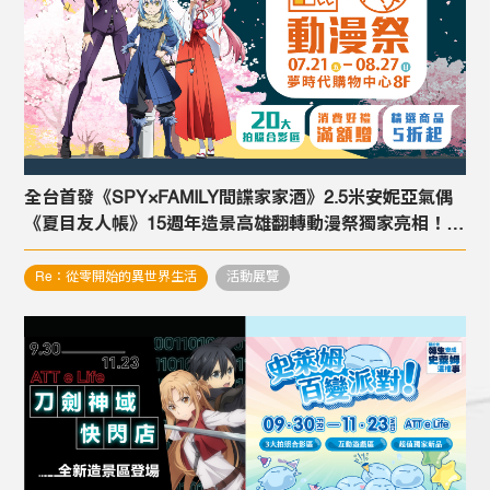
全台首發《SPY×FAMILY間諜家家酒》2.5米安妮亞氣偶
《夏目友人帳》15週年造景高雄翻轉動漫祭獨家亮相！8
款超值福袋、20大合影區必訪翻轉動漫祭
Re：從零開始的異世界生活
活動展覽