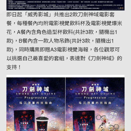
即日起「威秀影城」共推出2款刀劍神域電影套
餐，每種餐內均附電影視覺飲料杯及電影視覺爆米
花，A餐內含角色造型杯飲料(共計3款，隨機出1
款)，B餐內含一款人物吊飾(共計3款，隨機出1
款)，同時購票即贈A3電影視覺海報，各位觀眾可
以挑選自己最喜愛的套組，表達對《刀劍神域》的
支持！