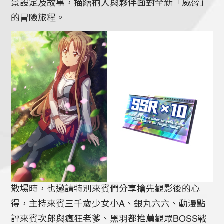
景設定及故事，描繪桐人與夥伴面對全新「威脅」
的冒險旅程。
散場時，也邀請特別來賓們分享搶先觀影後的心
得，主持來賓三千歲少女小A、銀丸六六、動漫點
評來賓次郎與瘋狂老爹、黑羽都推薦觀眾BOSS戰