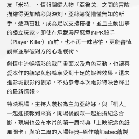
友「米特」、情報關鍵人物「亞魯戈」之間的冒險
描繪得更加精彩與深刻，亞絲娜從懵懂無知的新
手，逐漸茁壯，成為足以支撐搭檔，並且主動出擊
的獨立玩家。即使在承載濃厚惡意的PK殺手
（Player Killer）面前，也不再一昧害怕，更能審慎
觀察並擊破對方的心理戰術。
劇情中流暢精彩的戰鬥畫面以及角色互動，也讓喜
愛本作的觀眾與粉絲享受到十足的娛樂效果。還未
進影城觀影的觀眾，不妨參考本次電影特映會釋出
的最新情報。
特映現場，主持人裝扮為主角亞絲娜，與「桐人」
一起迎接報到來賓。開場後觀眾一起拍攝紀念合
影，現場也公布本片的第一周特典「上映紀念色紙
風圖卡」與第二周的入場特典–原作繪師abec繪製