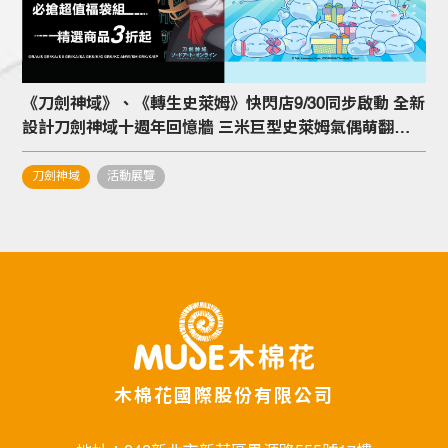
《刀劍神域》、《轉生史萊姆》快閃店9/30同步啟動 全新
設計刀劍神域十週年回憶牆 三米巨型史萊姆氣偶萌翻眾
人 兩部大作劇場版電影視覺合影區搶先看
刀劍神域
活動展覽
木棉花國際股份有限公司