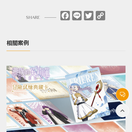
Facebook
Line
Twitter
Copy
SHARE
Link
相關案例