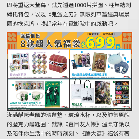
即將重返大螢幕，就先透過1000片拼圖、柱集結刺
繡托特包，以及《鬼滅之刃》無限列車篇經典場景
圖的撲克牌，喚起當年在電影院中的感動吧。
滿滿貓咪老師的滑鼠墊、玻璃水杯，以及帥氣原貌
的壓克力鑰匙圈，就讓《夏目友人帳》溫柔守護以
及陪伴你生活中的時時刻刻。《膽大黨》福袋有著