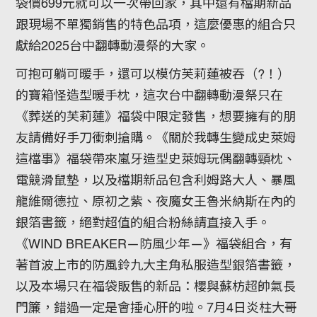
袋價699元就可以一次帶回家，其中還有檔期新品
跟現場不單獨銷售的特色品項，這麼優惠的組合只
獻給2025台中翻轉動漫祭的大家。
可抱可躺可暖手，還可以模仿芙莉蓮被吞（?！）
的寶箱怪造型暖手枕，這次台中翻轉動漫祭只在
《葬送的芙莉蓮》福袋中限定發售，想要擁有的朋
友請備好手刀衝刺搶購。《關於我轉生變成史萊姆
這檔事》福袋帶來嵐牙造型史萊姆玩偶翻轉頸枕、
電競滑鼠墊，以及檔期新品包含利姆路大人、暴風
龍維爾德拉、原初之紫、夜魔女王魯米納斯在內的
銀箔書籤，絕對超值的組合粉絲請直接入手。
《WIND BREAKER—防風少年—》福袋組合，有
著首波上市的防風鈴九大主角私服造型銀箔書籤，
以及本場只在福袋販售的新品：櫻與蘇枋超帥氣長
門簾，錯過一定是會捶心肝的啦。7月4日炎柱大哥