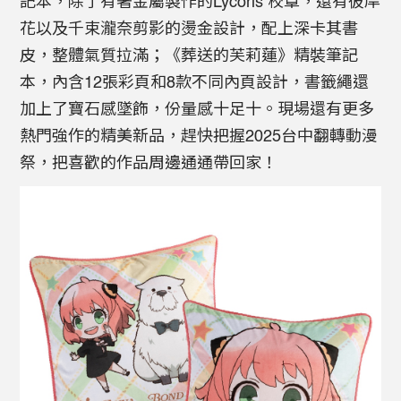
記本，除了有著金屬製作的Lycoris 校章，還有彼岸
花以及千束瀧奈剪影的燙金設計，配上深卡其書
皮，整體氣質拉滿；《葬送的芙莉蓮》精裝筆記
本，內含12張彩頁和8款不同內頁設計，書籤繩還
加上了寶石感墜飾，份量感十足十。現場還有更多
熱門強作的精美新品，趕快把握2025台中翻轉動漫
祭，把喜歡的作品周邊通通帶回家！