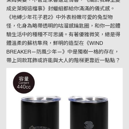
萊姆英姿，不管是家書還是情書，《關於我轉生變
成史萊姆這檔事》封蠟組都給你滿滿的儀式感。
《地縛少年花子君2》中外表粉嫩可愛的兔型物
怪，化身為略帶透明的咕溜感鑰匙圈，和你一起體
驗生活中的種種不可思議。有著優雅微笑，總是得
體溫柔的蘇枋隼飛，鮮明的造型在《WIND
BREAKER—防風少年—》中是獨樹一格的存在，
帶上同款耳飾或許能與大人的階梯更靠近一點點？