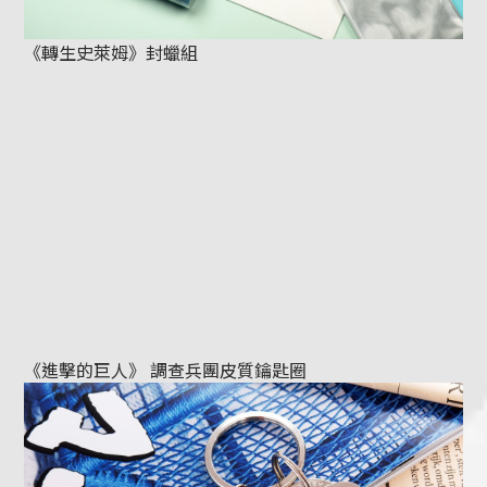
《轉生史萊姆》封蠟組
《進擊的巨人》 調查兵團皮質鑰匙圈