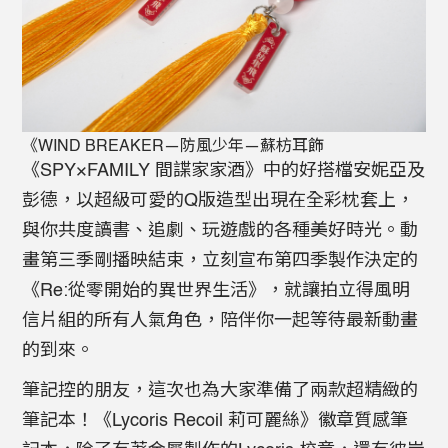
《WIND BREAKER—防風少年—蘇枋耳飾
《SPY×FAMILY 間諜家家酒》中的好搭檔安妮亞及
彭德，以超級可愛的Q版造型出現在全彩枕套上，
與你共度讀書、追劇、玩遊戲的各種美好時光。動
畫第三季剛播映結束，立刻宣布第四季製作決定的
《Re:從零開始的異世界生活》，就讓拍立得風明
信片組的所有人氣角色，陪伴你一起等待最新動畫
的到來。
筆記控的朋友，這次也為大家準備了兩款超精緻的
筆記本！《Lycoris Recoil 莉可麗絲》徽章質感筆