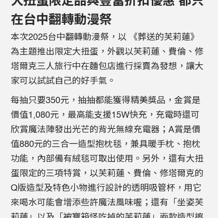
大扭蛋限定品與豐富折扣優惠 都只
在台中翻轉動漫祭
本次2025台中翻轉動漫祭，以 《葬送的芙莉蓮》
為主題推出限定大扭蛋，外觀以芙莉蓮、費倫、修
塔爾克三人旅行中在麵包店進行採賣為發想，讓大
家可以試試自己的好手氣。
每抽只要350元，抽抽都能獲得精美獎品，金賞是
價值1,080元，最高能支援15W快充，充電時還可
欣賞魔法陣發出光芒的背光無線充電器；A賞是價
值880元的三合一造型抱枕毯，兼具暖手枕、抱枕
功能，內部備有絨毯可取出使用。另外，還有大扭
蛋限定的三項特賞，以芙莉蓮、費倫、修塔爾克的
Q版造型及特色小物進行設計的透明吸管杯，用它
來喝水可能會增添些許魔法風味喔；還有「坐姿芙
莉蓮」以及「被寶箱怪吃掉的芙莉蓮」兩款造型擦