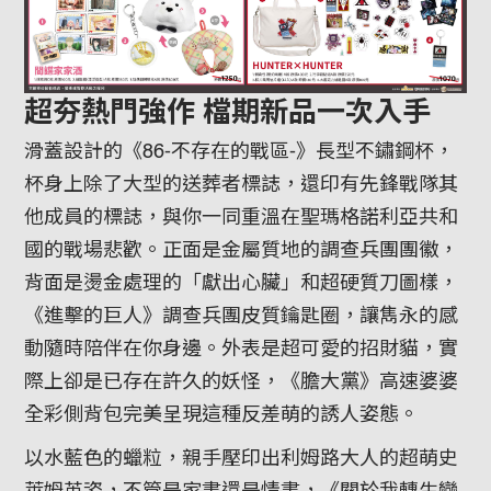
超夯熱門強作 檔期新品一次入手
滑蓋設計的《86-不存在的戰區-》長型不鏽鋼杯，
杯身上除了大型的送葬者標誌，還印有先鋒戰隊其
他成員的標誌，與你一同重溫在聖瑪格諾利亞共和
國的戰場悲歡。正面是金屬質地的調查兵團團徽，
背面是燙金處理的「獻出心臟」和超硬質刀圖樣，
《進擊的巨人》調查兵團皮質鑰匙圈，讓雋永的感
動隨時陪伴在你身邊。外表是超可愛的招財貓，實
際上卻是已存在許久的妖怪，《膽大黨》高速婆婆
全彩側背包完美呈現這種反差萌的誘人姿態。
以水藍色的蠟粒，親手壓印出利姆路大人的超萌史