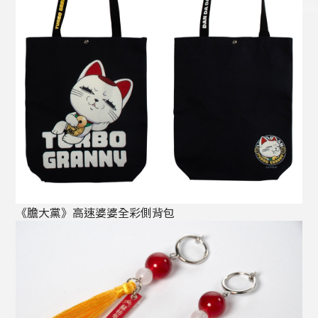
《膽大黨》高速婆婆全彩側背包