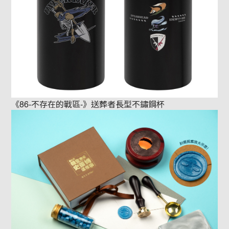
《86-不存在的戰區-》送葬者長型不鏽鋼杯