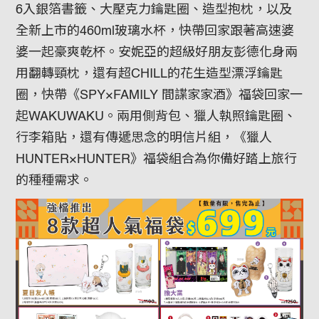
6入銀箔書籤、大壓克力鑰匙圈、造型抱枕，以及
全新上市的460ml玻璃水杯，快帶回家跟著高速婆
婆一起豪爽乾杯。安妮亞的超級好朋友彭德化身兩
用翻轉頸枕，還有超CHILL的花生造型漂浮鑰匙
圈，快帶《SPY×FAMILY 間諜家家酒》福袋回家一
起WAKUWAKU。兩用側背包、獵人執照鑰匙圈、
行李箱貼，還有傳遞思念的明信片組，《獵人
HUNTER×HUNTER》福袋組合為你備好踏上旅行
的種種需求。