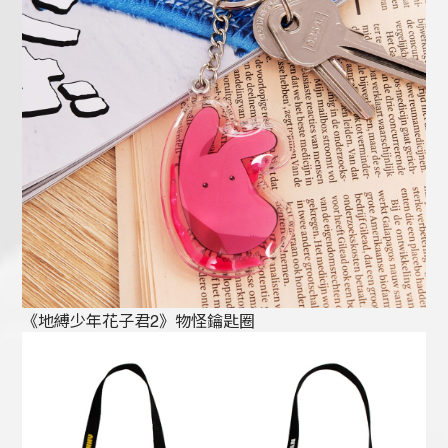
《地縛少年花子君2》物怪鑰匙圈