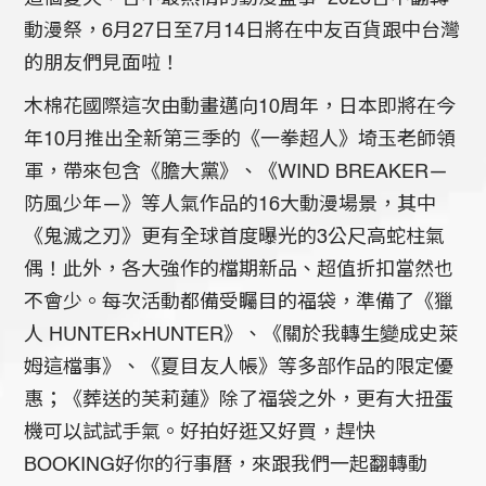
動漫祭，6月27日至7月14日將在中友百貨跟中台灣
的朋友們見面啦！
木棉花國際這次由動畫邁向10周年，日本即將在今
年10月推出全新第三季的《一拳超人》埼玉老師領
軍，帶來包含《膽大黨》、《WIND BREAKER—
防風少年—》等人氣作品的16大動漫場景，其中
《鬼滅之刃》更有全球首度曝光的3公尺高蛇柱氣
偶！此外，各大強作的檔期新品、超值折扣當然也
不會少。每次活動都備受矚目的福袋，準備了《獵
人 HUNTER×HUNTER》、《關於我轉生變成史萊
姆這檔事》、《夏目友人帳》等多部作品的限定優
惠；《葬送的芙莉蓮》除了福袋之外，更有大扭蛋
機可以試試手氣。好拍好逛又好買，趕快
BOOKING好你的行事曆，來跟我們一起翻轉動