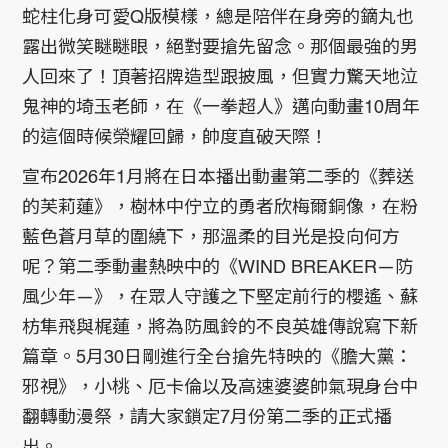
蛇柱化身可愛Q版模樣，總是陪伴在身旁的鏑丸也
露出微笑瞇瞇眼，絕對要搶先留念。那個最強的男
人回來了！頂著招牌造型跟披風，但實力驚天地泣
鬼神的埼玉老師，在《一拳超人》邁向動畫10周年
的這個時候榮耀回歸，帥度直破天際！
宣布2026年1月將在日本播出動畫第二季的《葬送
的芙莉蓮》，樹林中佇立的勇者欣梅爾銅像，在粉
藍色蒼月草的圍繞下，那溫柔的目光是投向何方
呢？第二季動畫熱映中的《WIND BREAKER—防
風少年—》，在眾人守護之下堅定前行的櫻遙、蘇
枋隼飛與梶蓮，將為防風鈴的不良英雄傳說寫下新
篇章。5月30日剛進行全台搶先特映的《膽大黨：
邪視》，小桃、厄卡倫以及高速婆婆帥氣現身台中
翻轉動漫祭，請大家鎖定7月份第二季的正式播
出。