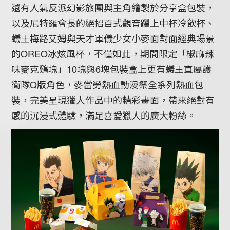
還有人氣反派幻影旅團與主角繪製於分享盒包裝，
以及尼特羅會長的絕招百式觀音躍上中杯冷飲杯、
蟻王梅路艾姆與天才軍儀少女小麥面對面經典場景
的OREO冰炫風杯，不僅如此，期間限定「椒麻辣
味麥克鷄塊」10塊與6塊包裝盒上更有蟻王直屬護
衛隊Q版角色，麥當勞熱血動漫祭全系列熱血包
裝，完美呈現獵人作品中的精彩畫面，帶來絕對有
感的沉浸式體驗，滿足喜愛獵人的廣大粉絲。