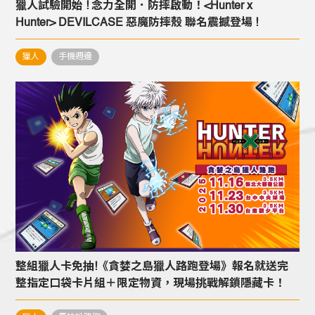
獵人試驗開始 ! 念力全開．防摔啟動！<Hunter x
Hunter>
DEVILCASE 惡魔防摔殼 聯名震撼登場 !
獵人
手機週邊
整組獵人卡免抽!《貪婪之島獵人路跑登場》報名就送完
整指定口袋卡片組＋限定物資，現場挑戰解鎖隱藏卡！