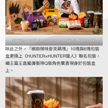
麥當勞熱血動漫祭《HUNTER×HUNTER獵人》聯名夢幻聯動
除此之外，「椒麻辣味麥克鷄塊」10塊與6塊包裝
盒更換上《HUNTER×HUNTER獵人》聯名包裝，
蟻王篇王直屬護衛隊Q版角色驚喜現身於包裝盒
上。