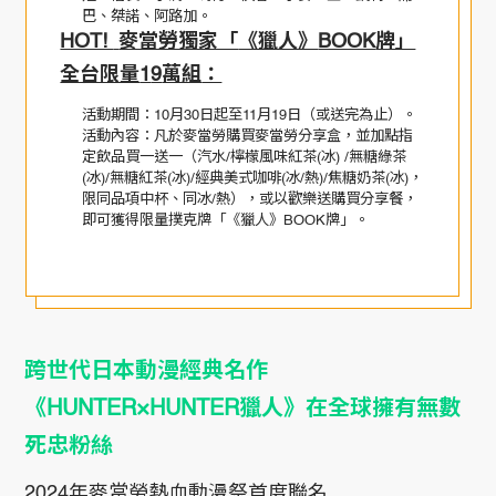
巴、桀諾、阿路加。
HOT!
麥當勞獨家「
《獵人》
BOOK
牌」
全台限量
1
9
萬組
：
活動期間：10月30日起至11月19日（或送完為止）。
活動內容：凡於麥當勞購買麥當勞分享盒，並加點指
定飲品買一送一（汽水/檸檬風味紅茶(冰) /無糖綠茶
(冰)/無糖紅茶(冰)/經典美式咖啡(冰/熱)/焦糖奶茶(冰)，
限同品項中杯、同冰/熱），或以歡樂送購買分享餐，
即可獲得限量撲克牌「《獵人》BOOK牌」。
跨世代日本動漫經典名作
《HUNTER×HUNTER獵人》在全球擁有無數
死忠粉絲
2024年麥當勞熱血動漫祭首度聯名