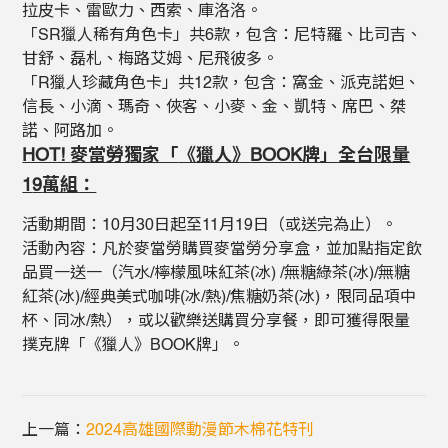
拉皮卡、雷歐力、西索、庫洛洛。
「SR獵人稀有角色卡」共6款，包含：尼特羅、比司吉、
甘舒、磊札、梅路艾姆、尼飛彼多。
「R獵人珍藏角色卡」共12款，包含：窩金、派克諾妲、
信長、小滴、瑪奇、俠客、小麥、金、凱特、席巴、桀
諾、阿路加。
HOT!
麥當勞獨家「
《獵人》
BOOK
牌」全台限量
1
9
萬組
：
活動期間：10月30日起至11月19日（或送完為止）。
活動內容：凡於麥當勞購買麥當勞分享盒，並加點指定飲
品買一送一（汽水/檸檬風味紅茶(冰) /無糖綠茶(冰)/無糖
紅茶(冰)/經典美式咖啡(冰/熱)/焦糖奶茶(冰)，限同品項中
杯、同冰/熱），或以歡樂送購買分享餐，即可獲得限量
撲克牌「《獵人》BOOK牌」。
上一篇：
2024高雄國際動漫節木棉花特刊