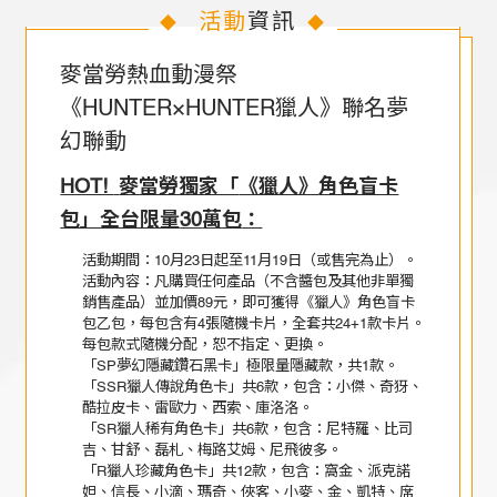
活動
資訊
◆
◆
麥當勞熱血動漫祭
《HUNTER×HUNTER獵人》聯名夢
幻聯動
HOT!
麥當勞獨家「
《獵人》
角色盲卡
包」全台限量
30
萬包
：
活動期間：10月23日起至11月19日（或售完為止）。
活動內容：凡購買任何產品（不含醬包及其他非單獨
銷售產品）並加價89元，即可獲得《獵人》角色盲卡
包乙包，每包含有4張隨機卡片，全套共24+1款卡片。
每包款式隨機分配，恕不指定、更換。
「SP夢幻隱藏鑽石黑卡」極限量隱藏款，共1款。
「SSR獵人傳說角色卡」共6款，包含：小傑、奇犽、
酷拉皮卡、雷歐力、西索、庫洛洛。
「SR獵人稀有角色卡」共6款，包含：尼特羅、比司
吉、甘舒、磊札、梅路艾姆、尼飛彼多。
「R獵人珍藏角色卡」共12款，包含：窩金、派克諾
妲、信長、小滴、瑪奇、俠客、小麥、金、凱特、席