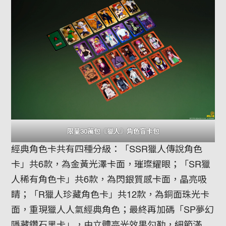
限量30萬包《獵人》角色盲卡包
經典角色卡共有四種分級：「SSR獵人傳說角色
卡」共6款，為金黃光澤卡面，璀璨耀眼；「SR獵
人稀有角色卡」共6款，為閃銀質感卡面，晶亮吸
睛；「R獵人珍藏角色卡」共12款，為銅面珠光卡
面，重現獵人人氣經典角色；最終再加碼「SP夢幻
隱藏鑽石黑卡」，由立體亮光效果勾勒，細節滿