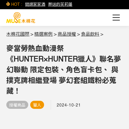
HOT :
間諜家家酒
葬送的芙莉蓮
木棉花國際
>
精選案例
>
商品授權
>
食品飲料
>
麥當勞熱血動漫祭
《HUNTER×HUNTER獵人》聯名夢
幻聯動 限定包裝、角色盲卡包、 與
撲克牌相繼登場 夢幻套組鐵粉必蒐
藏！
授權商品
獵人
2024-10-21