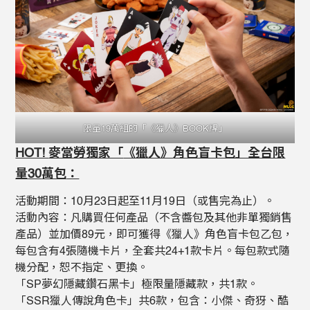
限量19萬組的「《獵人》BOOK牌」
HOT!
麥當勞獨家「
《獵人》
角色盲卡包」全台限
量
30
萬包
：
活動期間：10月23日起至11月19日（或售完為止）。
活動內容：凡購買任何產品（不含醬包及其他非單獨銷售
產品）並加價89元，即可獲得《獵人》角色盲卡包乙包，
每包含有4張隨機卡片，全套共24+1款卡片。每包款式隨
機分配，恕不指定、更換。
「SP夢幻隱藏鑽石黑卡」極限量隱藏款，共1款。
「SSR獵人傳說角色卡」共6款，包含：小傑、奇犽、酷