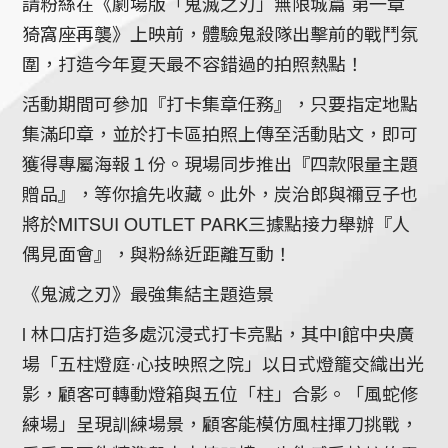
請粉絲在《劇場版「鬼滅之刃」無限城篇 第一章
猗窩座再襲》上映前，體驗鬼殺隊出擊前的戰鬥氛
圍，打造今年夏天最不容錯過的拍照熱點！
活動期間可參加『打卡集章任務』，只要指定地點
集滿印章，並於打卡區拍照上傳至活動貼文，即可
獲得專屬海報１份。現場同步推出『四款限量主題
贈品』，等你搶先收藏。此外，炭治郎與禰豆子也
將於MITSUI OUTLET PARK三據點接力舉辦『人
偶見面會』，與粉絲近距離互動！
《鬼滅之刃》最強集結主題造景
l 林口店打造多處沉浸式打卡亮點，其中Ⅰ館中央廣
場「五柱燈庭‧心技映照之院」以日式燈籠交織出光
影，顧客可轉動燈箱與五位「柱」合影。「風蛇修
練場」呈現訓練場景，顧客能模仿風柱揮刀挑戰，