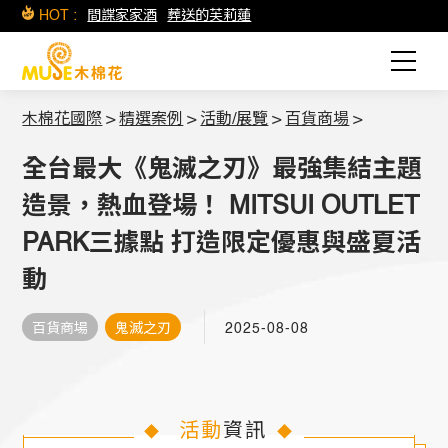
HOT :
間諜家家酒
葬送的芙莉蓮
木棉花國際
>
精選案例
>
活動/展覽
>
百貨商場
>
全台最大《鬼滅之刃》最強集結主題
造景，熱血登場！ MITSUI OUTLET
PARK三據點 打造限定優惠與盛夏活
動
百貨商場
鬼滅之刃
2025-08-08
活動
資訊
◆
◆