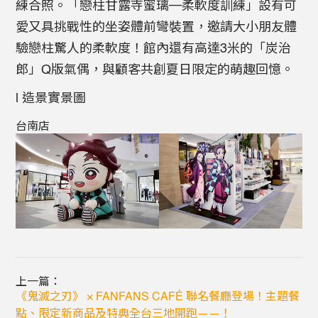
練合照。「戀柱甘露寺蜜璃─柔軟度訓練」設有可
愛又具挑戰性的坐姿體前彎裝置，邀請大小朋友體
驗戀柱驚人的柔軟度！館內還有高達3米的「炭治
郎」Q版氣偶，與顧客共創夏日限定的萌趣回憶。
l 造景實景圖
台南店
上一篇：
《鬼滅之刃》 × FANFANS CAFÉ 聯名餐廳登場！主題餐
點、限定新商品及特典全台三地開跑——！