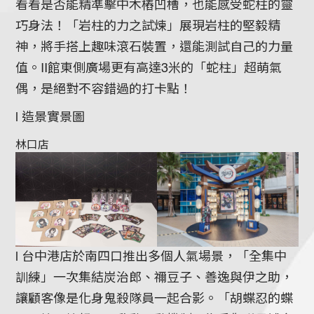
看看是否能精準擊中木樁凹槽，也能感受蛇柱的靈
巧身法！「岩柱的力之試煉」展現岩柱的堅毅精
神，將手搭上趣味滾石裝置，還能測試自己的力量
值。Ⅱ館東側廣場更有高達3米的「蛇柱」超萌氣
偶，是絕對不容錯過的打卡點！
l 造景實景圖
林口店
l 台中港店於南四口推出多個人氣場景，「全集中
訓練」一次集結炭治郎、禰豆子、善逸與伊之助，
讓顧客像是化身鬼殺隊員一起合影。「胡蝶忍的蝶