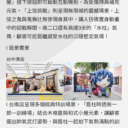
屋」按下按鈕即可啟動互動機制，為受傷隊員補充
元氣。「上弦挑戰」則呈現無限城的震撼場景，上
弦之鬼與鬼舞辻無慘現身其中，讓人彷彿置身動畫
中的迎戰瞬間。南二口還有高達3米的「水柱」氣
偶，顧客可近距離感受水柱的沉穩堅定氣場！
l 造景實景
台中港店
l 台南店呈現多個經典特訓場景，「霞柱時透無一
郎─訓練場」結合木格窗與和式小屋元素，讓顧客
擺出帥氣武打姿勢，與霞柱一起拍下氣勢滿點的訓