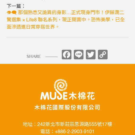
下一篇：
👁‍🗨 那個熟悉又詭異的身影…正式現身門市！伊藤潤二
驚選集 × Life8 聯名系列，現正開賣中。恐怖美學，已全
面滲透進日常穿搭世界。
Facebook
Line
Twitter
Copy
SHARE
Link
木棉花國際股份有限公司
地址：242新北市新莊區思源路555號17樓
電話：+886-2-2903-9101