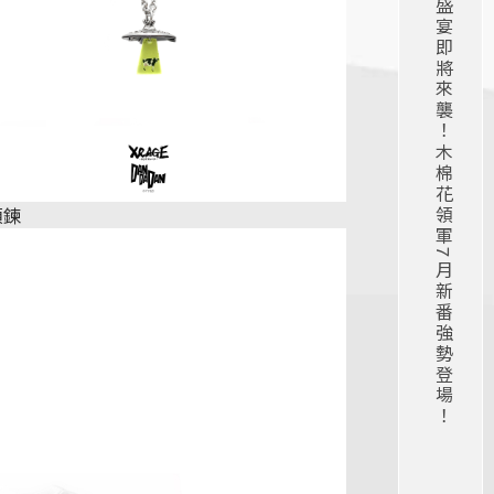
2026夏季動漫盛宴即將來襲！木棉花領軍7月新番強勢登場！
項鍊