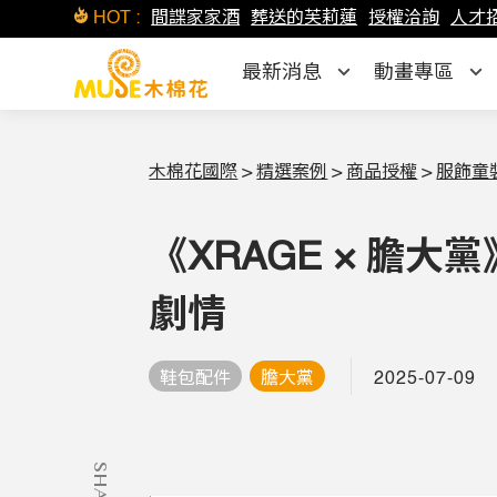
HOT :
間諜家家酒
葬送的芙莉蓮
授權洽詢
人才
最新消息
動畫專區
木棉花國際
>
精選案例
>
商品授權
>
服飾童
《XRAGE × 膽
劇情
2025-07-09
鞋包配件
膽大黨
SHARE