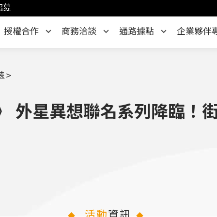
招募
授權合作
商務洽談
通路據點
企業夥伴
裝
>
大黨》 外星異想聯名系列降臨
活動
資訊
◆
◆