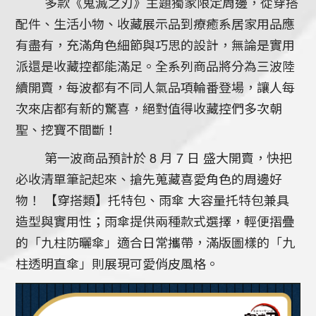
多款《鬼滅之刃》主題獨家限定周邊，從穿搭
配件、生活小物、收藏展示品到療癒系居家用品應
有盡有，充滿角色細節與巧思的設計，無論是實用
派還是收藏控都能滿足。全系列商品將分為三波陸
續開賣，每波都有不同人氣品項輪番登場，讓人每
次來店都有新的驚喜，絕對值得收藏控們多次朝
聖、挖寶不間斷！
第一波商品預計於 8 月 7 日 盛大開賣，快把
必收清單筆記起來、搶先蒐藏喜愛角色的周邊好
物！ 【穿搭類】托特包、雨傘 大容量托特包兼具
造型與實用性；雨傘提供兩種款式選擇，輕便摺疊
的「九柱防曬傘」適合日常攜帶，滿版圖樣的「九
柱透明直傘」則展現可愛俏皮風格。