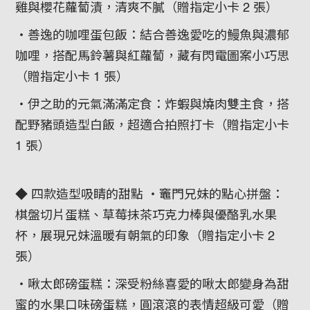
雞與櫻花蘿蔔漬，清爽不膩（贈指定小卡 2 張）
・善逸的咖哩蛋包飯：結合善逸愛吃的鰻魚與濃郁
咖哩，搭配馬鈴薯與紅蘿蔔，藏有閃電圖案小巧思
（贈指定小卡 1 張）
・伊之助的元氣滿滿定食：炸蝦與燒肉雙主食，搭
配野豬頭造型白飯，超適合拍照打卡（贈指定小卡
1 張）
◆ 四款造型吸睛的甜點 ・竈門兄妹的點心拼盤：
棋盤切片蛋糕、草莓抹茶巧克力棒與優酪乳水果
杯，展現兄妹溫暖有朝氣的印象（贈指定小卡 2
張）
・啾太郎磅蛋糕：深受粉絲喜愛的啾太郎變身為甜
蜜的水果口味磅蛋糕，圓滾滾的表情超級可愛（贈