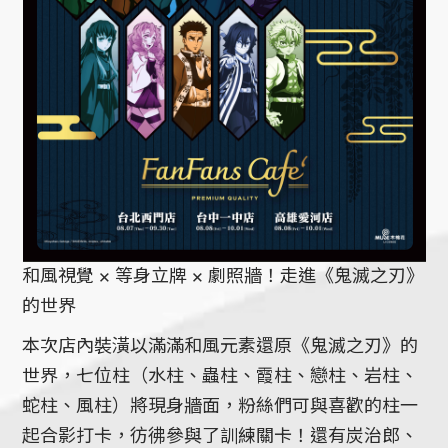
和風視覺 × 等身立牌 × 劇照牆！走進《鬼滅之刃》
的世界
本次店內裝潢以滿滿和風元素還原《鬼滅之刃》的
世界，七位柱（水柱、蟲柱、霞柱、戀柱、岩柱、
蛇柱、風柱）將現身牆面，粉絲們可與喜歡的柱一
起合影打卡，彷彿參與了訓練關卡！還有炭治郎、