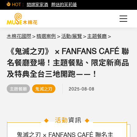
HOT :
間諜家家酒
葬送的芙莉蓮
木棉花國際
>
精選案例
>
活動/展覽
>
主題餐廳
>
《鬼滅之刃》 × FANFANS CAFÉ 聯
名餐廳登場！主題餐點、限定新商品
及特典全台三地開跑——！
主題餐廳
鬼滅之刃
2025-08-08
活動
資訊
◆
◆
鬼滅之刃 × FANFANS CAFÉ 聯名主