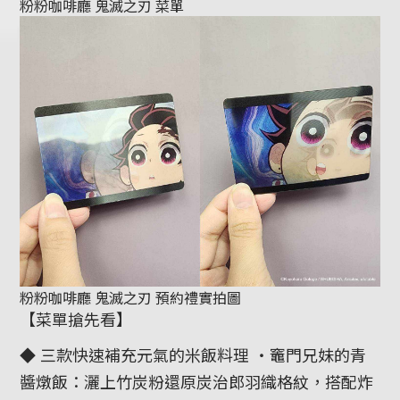
粉粉咖啡廳 鬼滅之刃 菜單
粉粉咖啡廳 鬼滅之刃 預約禮實拍圖
【菜單搶先看】
◆ 三款快速補充元氣的米飯料理 ・竈門兄妹的青
醬燉飯：灑上竹炭粉還原炭治郎羽織格紋，搭配炸