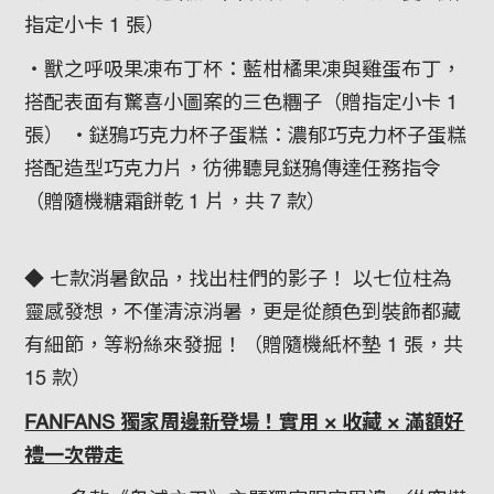
指定小卡 1 張）
・獸之呼吸果凍布丁杯：藍柑橘果凍與雞蛋布丁，
搭配表面有驚喜小圖案的三色糰子（贈指定小卡 1
張） ・鎹鴉巧克力杯子蛋糕：濃郁巧克力杯子蛋糕
搭配造型巧克力片，彷彿聽見鎹鴉傳達任務指令
（贈隨機糖霜餅乾 1 片，共 7 款）
◆ 七款消暑飲品，找出柱們的影子！ 以七位柱為
靈感發想，不僅清涼消暑，更是從顏色到裝飾都藏
有細節，等粉絲來發掘！（贈隨機紙杯墊 1 張，共
15 款）
FANFANS
獨家周邊新登場！實用 ×
收藏 ×
滿額好
禮一次帶走