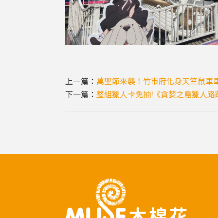
上一篇：
萬聖節來襲！竹市府化身天竺鼠車
下一篇：
整組獵人卡免抽!《貪婪之島獵人