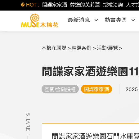
HOT :
間諜家家酒
葬送的芙莉蓮
授權洽詢
人才
最新消息
動畫專區
木棉花國際
>
精選案例
>
活動/展覽
>
間諜家家酒遊樂園11/2
2025
空間/金融授權
間諜家家酒
SHARE
間諜家家酒遊樂園石門水庫