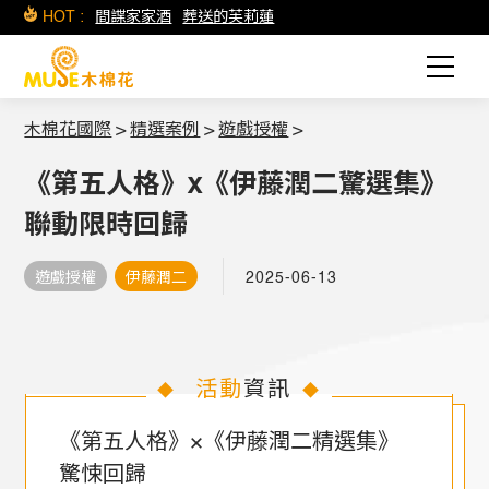
HOT :
間諜家家酒
葬送的芙莉蓮
木棉花國際
>
精選案例
>
遊戲授權
>
《第五人格》x《伊藤潤二驚選集》
聯動限時回歸
遊戲授權
伊藤潤二
2025-06-13
活動
資訊
◆
◆
《第五人格》×《伊藤潤二精選集》
驚悚回歸