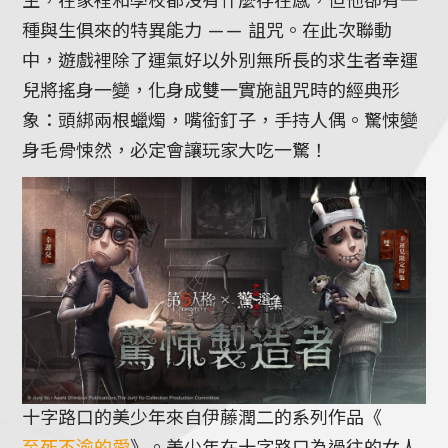
生，在家裡和學校都沒有什麼存在感，但他卻有一
種與生俱來的特異能力 —— 詛咒。在此次聯動
中，遊戲裡除了運氣好以外別無所長的求生者幸運
兒將搖身一變，化身成雙一實施詛咒時的經典形
象：頭綁兩根蠟燭，嘴銜釘子，手持人偶。驚悚變
身毛骨悚然，必定會讓玩家大吃一驚！
十字路口的美少年來自伊藤潤二的系列作品《