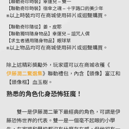
【聯動奇珍時裝】幸運兒 – 雙一
【聯動奇珍時裝】宿傘之魂 – 十字路口的美少年
※以上時裝均可在商城使用碎片或迴聲購買。
【聯動奇珍隨從】姜・皮耶
【聯動獨特隨身物品】幸運兒 – 詛咒人偶
【求生者通用隨身物品】眼球草
※以上物品均可在商城使用碎片或迴聲購買。
除上述精彩獎勵外，玩家還可以在商城收穫《
伊藤潤二驚選集
》聯動禮包，內含【頭像】富江和
【頭像框】血玉樹。
熟悉的角色化身恐怖狂魔！
雙一是伊藤潤二筆下最經典的角色，可謂是伊
藤恐怖世界的代表。雙一是一個毫不起眼的小學