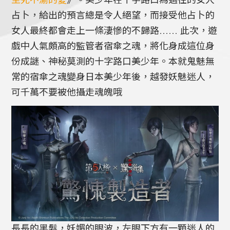
至死不渝的愛
》。美少年在十字路口為過往的女人
占卜，給出的預言總是令人絕望，而接受他占卜的
女人最終都會走上一條淒慘的不歸路…… 此次，遊
戲中人氣頗高的監管者宿傘之魂，將化身成這位身
份成謎、神秘莫測的十字路口美少年。本就鬼魅無
常的宿傘之魂變身日本美少年後，越發妖魅迷人，
可千萬不要被他攝走魂魄哦
長長的黑髮，妖媚的眼波，左眼下方有一顆迷人的