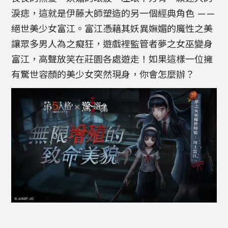
淚痣，這就是伊藤大師塑造的另一個經典角色 ——
絕世美少女富江。富江憑藉其妖異嫵媚的魔性之美
讓眾多男人為之癡狂，遊戲裡監管者夢之女巫變身
富江，高聲放笑在莊園各處遊走！如果這樣一位擁
有驚世容顏的美少女突然現身，你會怎麼辦？