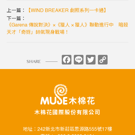
上一篇：
【WIND BREAKER 劇照系列一卡通】
下一篇：
《Garena 傳說對決》×《獵人 × 獵人》聯動進行中 暗殺
天才「奇犽」帥氣現身戰場！
Facebook
Line
Twitter
Copy
SHARE
Link
木棉花國際股份有限公司
地址：242新北市新莊區思源路555號17樓