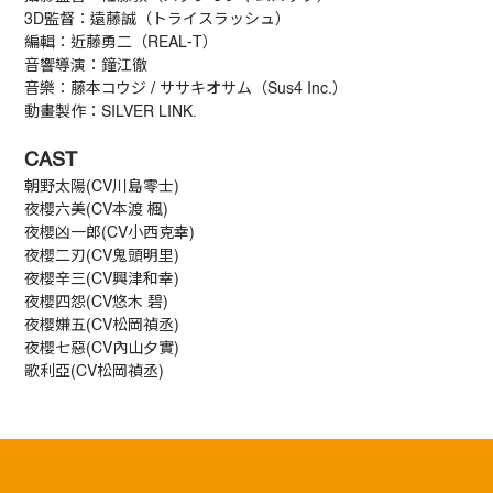
3D監督：遠藤誠（トライスラッシュ）
編輯：近藤勇二（REAL-T）
音響導演：鐘江徹
音樂：藤本コウジ / ササキオサム（Sus4 Inc.）
動畫製作：SILVER LINK.
CAST
朝野太陽(CV川島零士)
夜櫻六美(CV本渡 楓)
夜櫻凶一郎(CV小西克幸)
夜櫻二刃(CV鬼頭明里)
夜櫻辛三(CV興津和幸)
夜櫻四怨(CV悠木 碧)
夜櫻嫌五(CV松岡禎丞)
夜櫻七惡(CV內山夕實)
歌利亞(CV松岡禎丞)