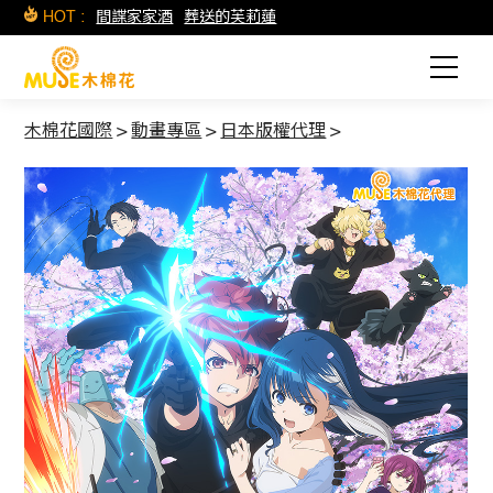
HOT :
間諜家家酒
葬送的芙莉蓮
木棉花國際
>
動畫專區
>
日本版權代理
>