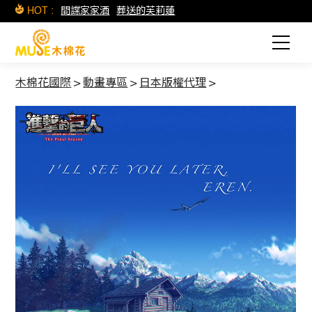
HOT :
間諜家家酒
葬送的芙莉蓮
木棉花國際
>
動畫專區
>
日本版權代理
>