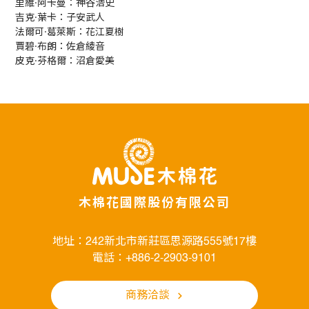
里維·阿卡曼：神谷浩史
吉克·葉卡：子安武人
法爾可·葛萊斯：花江夏樹
賈碧·布朗：佐倉綾音
皮克·芬格爾：沼倉愛美
木棉花國際股份有限公司
地址：242新北市新莊區思源路555號17樓
電話：+886-2-2903-9101
商務洽談