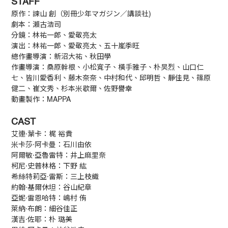
STAFF
原作：諫山 創（別冊少年マガジン／講談社)
劇本：瀨古浩司
分鏡：林祐一郎、愛敬亮太
演出：林祐一郎、愛敬亮太、五十嵐季旺
總作畫導演：新沼大祐、秋田學
作畫導演：桑原幹根、小松寬子、橫手雅子、朴旲烈、山口仁
七、皆川愛香利、藤木奈奈、中村和代、邱明哲、靜佳見、篠原
健二、崔文秀、杉本米歇爾、佐野譽幸
動畫製作：MAPPA
CAST
艾連·葉卡：梶 裕貴
米卡莎·阿卡曼：石川由依
阿爾敏·亞魯雷特：井上麻里奈
柯尼·史普林格：下野 紘
希絲特莉亞·雷斯：三上枝織
約翰·基爾休坦：谷山紀章
亞妮·雷恩哈特：嶋村 侑
萊納·布朗：細谷佳正
漢吉·佐耶：朴 璐美