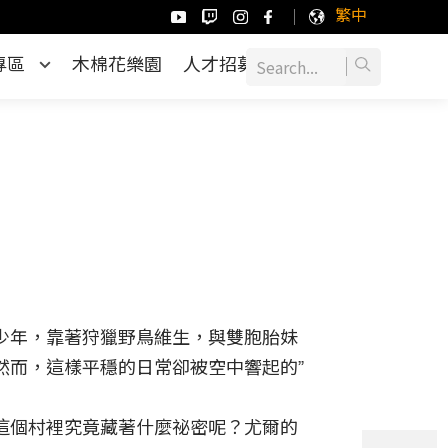
繁中
專區
木棉花樂園
人才招募
少年，靠著狩獵野鳥維生，與雙胞胎妹
然而，這樣平穩的日常卻被空中響起的”
這個村裡究竟藏著什麼祕密呢？尤爾的