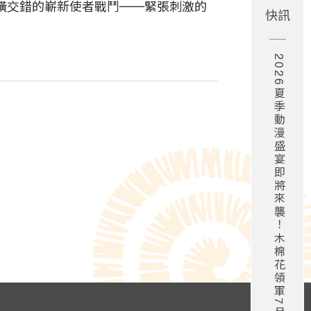
橫交錯的嶄新使者戰鬥──緊張刺激的
快訊
2026夏季動漫盛宴即將來襲！木棉花領軍7月新番強勢登場！