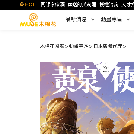
HOT :
間諜家家酒
葬送的芙莉蓮
授權洽詢
人才
最新消息
動畫專區
木棉花國際
>
動畫專區
>
日本版權代理
>