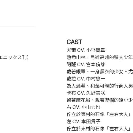
CAST
尤爾 CV. 小野賢章
エニックス刊）
熟悉山林，弓術高超的獵人少年
阿薩 CV. 宮本侑芽
戴著眼罩、一身黑衣的少女。尤
戴拉 CV. 中村悠一
為人瀟灑、和藹可親的行商人男
卡布 CV. 久野美咲
留著麻花辮、戴著兜帽的嬌小少
右 CV. 小山力也
佇立於東村的石像「左右大人」
左 CV. 本田貴子
佇立於東村的石像「左右大人」