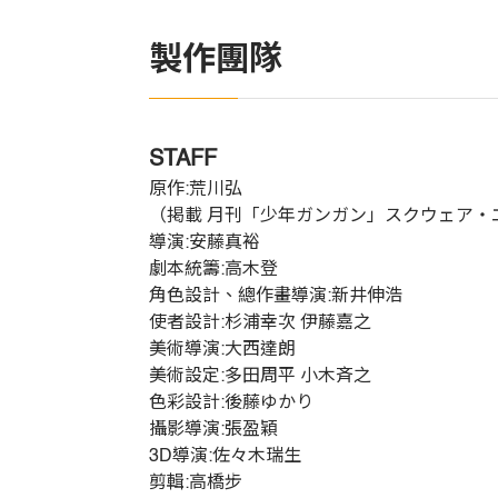
製作團隊
STAFF
原作:荒川弘
（掲載 月刊「少年ガンガン」スクウェア・
導演:安藤真裕
劇本統籌:高木登
角色設計、總作畫導演:新井伸浩
使者設計:杉浦幸次 伊藤嘉之
美術導演:大西達朗
美術設定:多田周平 小木斉之
色彩設計:後藤ゆかり
攝影導演:張盈穎
3D導演:佐々木瑞生
剪輯:高橋步