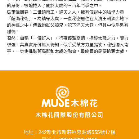
的身份，被迫捲入了關於太歲的三百年鬥爭之中。
瓜爾佳胤霆：二世鎮南王，通天之人，擁有傳說中的強悍力量
「薩滿秘術」。為鎮守太歲，一直秘密居住在大清王朝酒店地下
的神龕之中。傳說他弒父殺兄，犯下滔天大罪，但其中似乎另有
隱情。
君然：自稱「一個好人」，行事優雅高調，操縱太歲之力，實力
很強。其真實身份無人得知，似乎受某方力量指使，秘密潛入南
亭，一步步推動著高影和太歲的融合。最終目的是要搶奪太歲。
木棉花國際股份有限公司
地址：242新北市新莊區思源路555號17樓