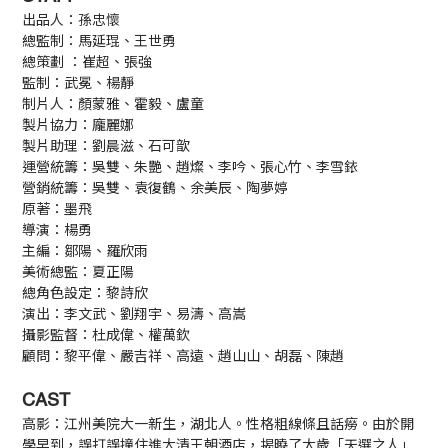
出品人：孫忠懷
總監制：馬延琨、王世勇
總策劃 ：崔超、張強
監制：武冕、楊靜
制片人：顏蒙雅、霍毅、盧童
製片協力：龐麗娜
製片助理：劉晨滋、石可歆
運營統籌：吳雙、朱艷、趙燦、李吟、張心竹、李雪銥
營銷統籌：吳雙、袁復鶴、余美辰、陶夢婷
原著：墨飛
導演：楊勇
主編：鄒陽、羅欣雨
美術總監：夏正陽
總角色設定：黎詩欣
演出：李文武、劉翔宇、易濤、高嵩
攝影監督：杜成偉、權萬欽
顧問：黎平偉、嚴吉祥、高遠、趙山山、胡磊、陳趙
CAST
高影：江州美院大一新生，湖北人。性格粗線條且話癆。由於開
學早到，誤打誤撞住進大清王朝酒店，揭曉了太歲「天選之人」