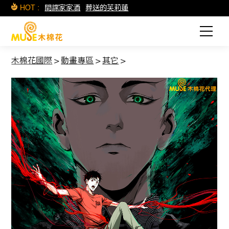
HOT :
間諜家家酒
葬送的芙莉蓮
木棉花國際
>
動畫專區
>
其它
>