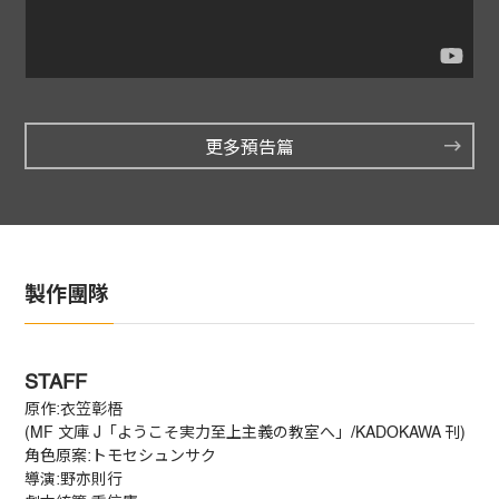
更多預告篇
製作團隊
STAFF
原作:衣笠彰梧
(MF 文庫 J「ようこそ実力至上主義の教室へ」/KADOKAWA 刊)
角色原案:トモセシュンサク
導演:野亦則行