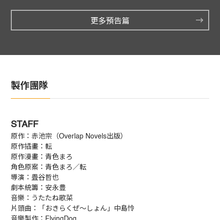
更多預告篇
製作團隊
STAFF
原作：赤池宗（Overlap Novels出版）
原作插畫：転
原作漫畫：青色まろ
角色原案：青色まろ／転
導演：畳谷哲也
劇本統籌：安永豊
音樂：うたたね歌菜
片頭曲：「おきらくぜ～しょん」中島怜
音樂製作：FlyingDog