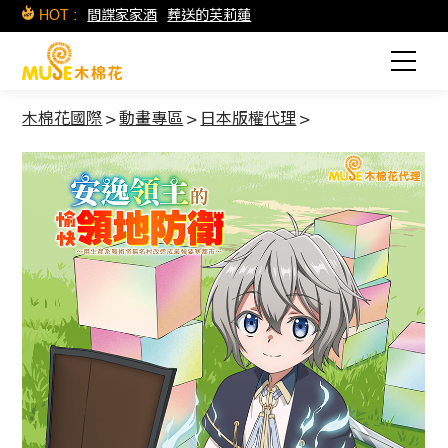
HOT :
間諜家家酒
葬送的芙莉蓮
木棉花國際
>
動畫專區
>
日本版權代理
>