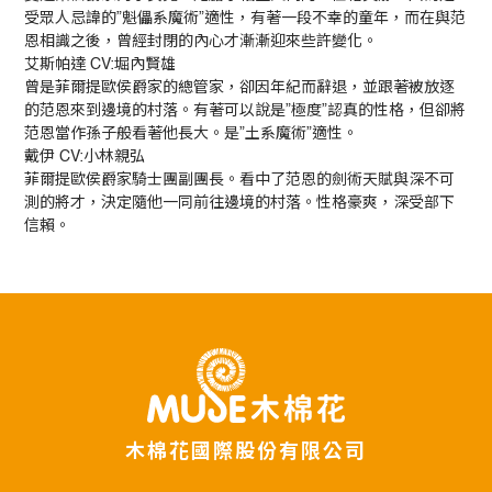
受眾人忌諱的”魁儡系魔術”適性，有著一段不幸的童年，而在與范
恩相識之後，曾經封閉的內心才漸漸迎來些許變化。
艾斯帕達 CV:堀內賢雄
曾是菲爾提歐侯爵家的總管家，卻因年紀而辭退，並跟著被放逐
的范恩來到邊境的村落。有著可以說是”極度”認真的性格，但卻將
范恩當作孫子般看著他長大。是”土系魔術”適性。
戴伊 CV:小林親弘
菲爾提歐侯爵家騎士團副團長。看中了范恩的劍術天賦與深不可
測的將才，決定隨他一同前往邊境的村落。性格豪爽，深受部下
信賴。
木棉花國際股份有限公司