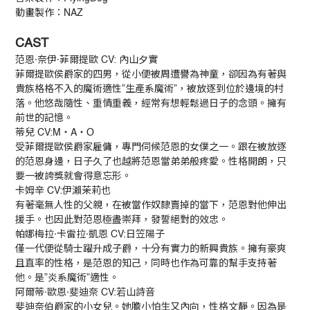
動畫製作：NAZ
CAST
范恩·奈伊·菲爾提歐 CV: 內山夕實
菲爾提歐侯爵家的四男，從小便被周遭譽為神童，卻因為有著與
貴族格格不入的魔術適性”生產系魔術”，被放逐到位於邊境的村
落。他悠哉隨性、重情重義，經常有想輕鬆過日子的念頭。擁有
前世的記憶。
蒂兒 CV:M・A・O
受菲爾提歐侯爵家雇傭，專門伺候范恩的女僕之一。跟在被放逐
的范恩身邊，日子久了也越將范恩當弟弟般疼愛。性格開朗，只
要一被誇獎就會得意忘形。
卡姆辛 CV:伊瀨茉莉也
有著毫無人性的父親，在被當作奴隸賣掉的當下，范恩對他伸出
援手。也因此對范恩極盡崇拜，發誓絕對的效忠。
帕娜梅拉·卡雷拉·凱恩 CV:日笠陽子
僅一代便從騎士躍升成子爵，十分有實力的新興貴族。擁有豪爽
且直率的性格，是范恩的知己，同時也作為可靠的幫手支持著
他。是”炎系魔術”適性。
阿爾蒂·歐恩·斐迪奈 CV:若山詩音
斐迪奈伯爵家的小女兒。她膽小怕生又內向，性格文靜。因為是