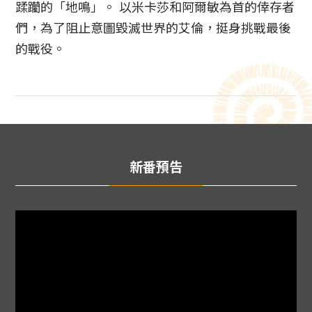
蹂躪的「地鳴」。 以米卡莎和阿爾敏為首的倖存者
們，為了阻止意圖毀滅世界的艾倫，挺身挑戰最後
的戰役。
新番預告