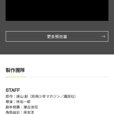
更多預告篇
製作團隊
STAFF
原作：諫山 創（別冊少年マガジン／講談社）
導演：林祐一郎
劇本統籌：瀬古浩司
角色設計：岸友洋