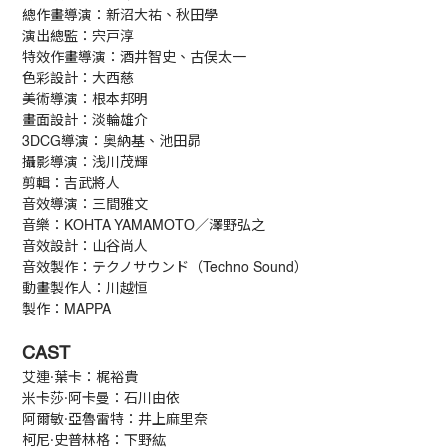
總作畫導演：新沼大祐、秋田學
演出總監：宍戸淳
特效作畫導演：酒井智史、古俣太一
色彩設計：大西慈
美術導演：根本邦明
畫面設計：淡輪雄介
3DCG導演：奥納基、池田昴
攝影導演：浅川茂輝
剪輯：吉武將人
音效導演：三間雅文
音樂：KOHTA YAMAMOTO／澤野弘之
音效設計：山谷尚人
音效製作：テクノサウンド（Techno Sound）
動畫製作人：川越恒
製作：MAPPA
CAST
艾連·葉卡：梶裕貴
米卡莎·阿卡曼：石川由依
阿爾敏·亞魯雷特：井上麻里奈
柯尼·史普林格：下野紘