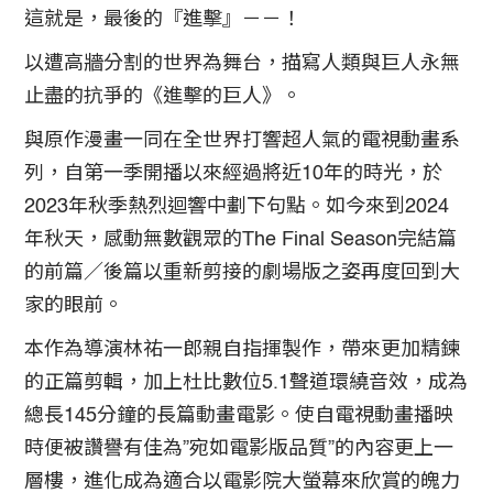
這就是，最後的『進擊』－－！
以遭高牆分割的世界為舞台，描寫人類與巨人永無
止盡的抗爭的《進擊的巨人》。
與原作漫畫一同在全世界打響超人氣的電視動畫系
列，自第一季開播以來經過將近10年的時光，於
2023年秋季熱烈迴響中劃下句點。如今來到2024
年秋天，感動無數觀眾的The Final Season完結篇
的前篇／後篇以重新剪接的劇場版之姿再度回到大
家的眼前。
本作為導演林祐一郎親自指揮製作，帶來更加精鍊
的正篇剪輯，加上杜比數位5.1聲道環繞音效，成為
總長145分鐘的長篇動畫電影。使自電視動畫播映
時便被讚譽有佳為”宛如電影版品質”的內容更上一
層樓，進化成為適合以電影院大螢幕來欣賞的魄力