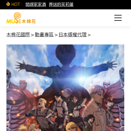
HOT :
間諜家家酒
葬送的芙莉蓮
木棉花國際
>
動畫專區
>
日本版權代理
>