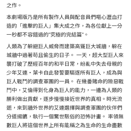
之作。
本劇場版乃是所有製作人員與配音員們嘔心瀝血打
造的「進擊的巨人」集大成之作，為各位獻上一分
一秒都不容錯過的”究極的完結篇”。
人類為了躲避巨人威脅而建築高聳巨大城牆，躲在
城牆中過著苟且偷生的日子。 一天，超大型巨人來
襲打破了歷經百年的和平日常，紛亂中失去母親的
少年艾連・葉卡自此發誓要驅逐所有巨人，成為與
巨人戰鬥的調查軍團的一員。 在幾番賭命的險惡戰
鬥中，艾倫得到化身為巨人的能力，一邊為人類的
勝利做出貢獻，逐步慢慢接近世界的真相。時光流
逝，來到牆外世界的艾連選擇與調查軍團的伙伴們
分道揚鑣，執行一個驚世駭俗的恐怖計畫。 率領無
數巨人將這個世界上所有能稱之為生命的生命盡數