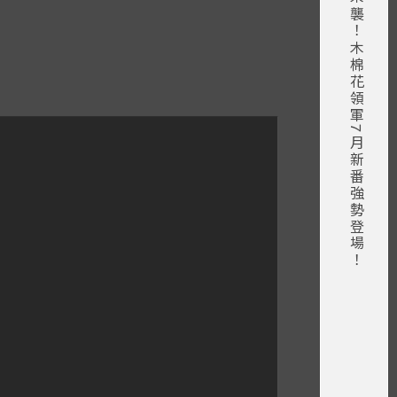
2026夏季動漫盛宴即將來襲！木棉花領軍7月新番強勢登場！