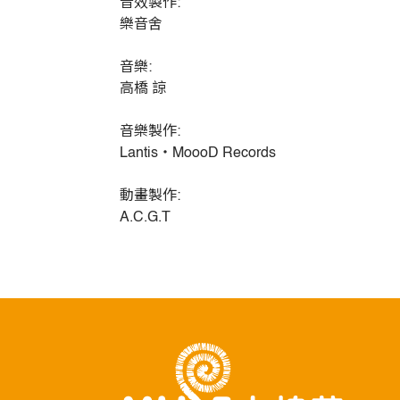
音效製作:
樂音舍
音樂:
高橋 諒
音樂製作:
Lantis・MoooD Records
動畫製作:
A.C.G.T