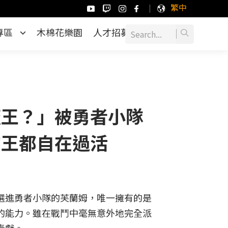
繁中
專區
木棉花樂園
人才招募
魔王？」被勇者小隊
在王都自在過活
選進勇者小隊的芙蘭姆，唯一擁有的是
的能力。雖在戰鬥中毫無意外地完全派