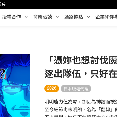
招募
授權合作
商務洽談
通路據點
企業夥伴
「憑妳也想討伐
逐出隊伍，只好
2026
日本版權代理
明明能力值為零，卻因為神諭而被
至今細節尚未明朗，名為「翻轉」