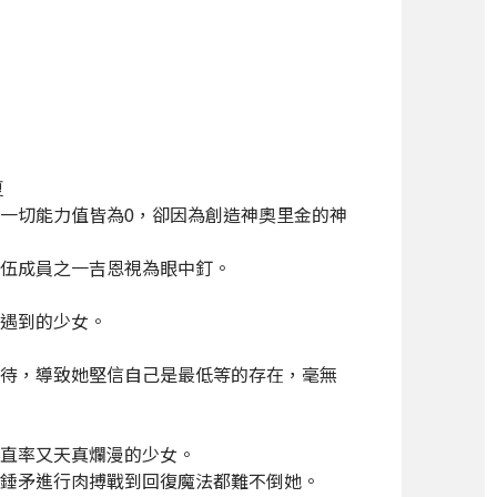
夏
一切能力值皆為0，卻因為創造神奧里金的神
伍成員之一吉恩視為眼中釘。
遇到的少女。
待，導致她堅信自己是最低等的存在，毫無
直率又天真爛漫的少女。
錘矛進行肉搏戰到回復魔法都難不倒她。