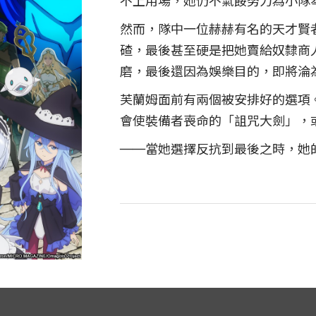
不上用場，她仍不氣餒努力為小隊
然而，隊中一位赫赫有名的天才賢
碴，最後甚至硬是把她賣給奴隸商
磨，最後還因為娛樂目的，即將淪
芙蘭姆面前有兩個被安排好的選項
會使裝備者喪命的「詛咒大劍」，
──當她選擇反抗到最後之時，她