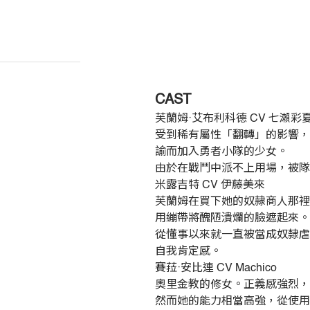
CAST
芙蘭姆‧艾布利科德 CV 七瀨彩
受到稀有屬性「翻轉」的影響，
諭而加入勇者小隊的少女。
由於在戰鬥中派不上用場，被隊
米露吉特 CV 伊藤美來
芙蘭姆在買下她的奴隷商人那裡
用繃帶將醜陋潰爛的臉遮起來。
從懂事以來就一直被當成奴隸虐
自我肯定感。
賽菈‧安比連 CV Machico
奧里金教的修女。正義感強烈，
然而她的能力相當高強，從使用