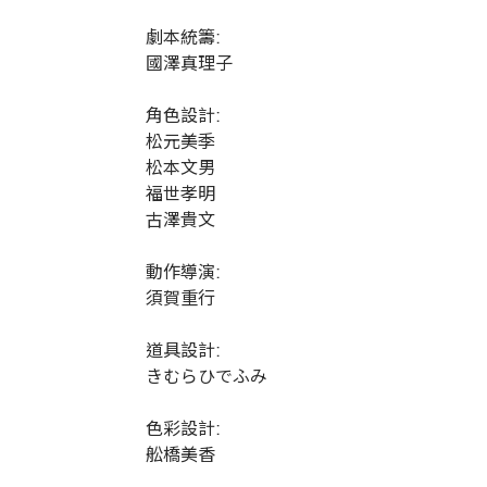
劇本統籌:
國澤真理子
角色設計:
松元美季
松本文男
福世孝明
古澤貴文
動作導演:
須賀重行
道具設計:
きむらひでふみ
色彩設計:
舩橋美香