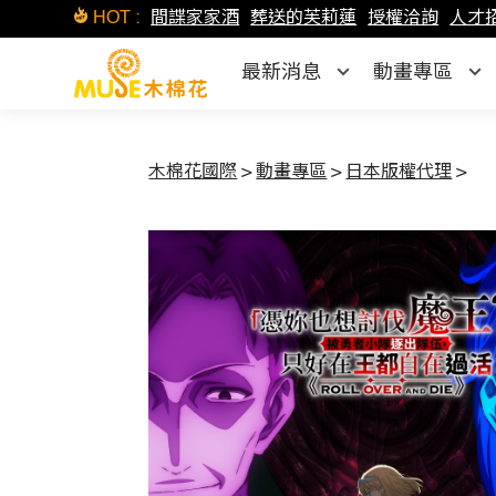
HOT :
間諜家家酒
葬送的芙莉蓮
授權洽詢
人才
最新消息
動畫專區
木棉花國際
>
動畫專區
>
日本版權代理
>