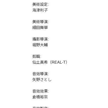
美術設定:
海津利子
美術導演:
細田舞華
攝影導演:
堀野大輔
剪輯:
仙土真希（REAL-T）
音效導演:
矢野さとし
音效效果:
倉橋裕宗