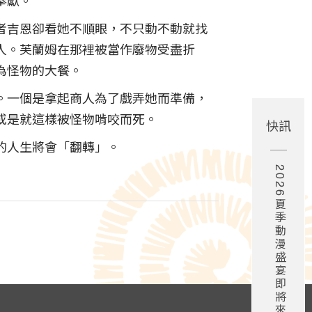
奉獻。
者吉恩卻看她不順眼，不只動不動就找
人。芙蘭姆在那裡被當作廢物受盡折
為怪物的大餐。
。一個是拿起商人為了戲弄她而準備，
或是就這樣被怪物啃咬而死。
快訊
的人生將會「翻轉」。