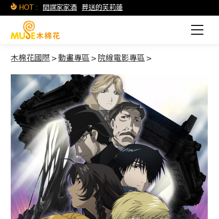
HOT :
間諜家家酒
葬送的芙莉蓮
木棉花國際
>
動畫專區
>
院線電影專區
>