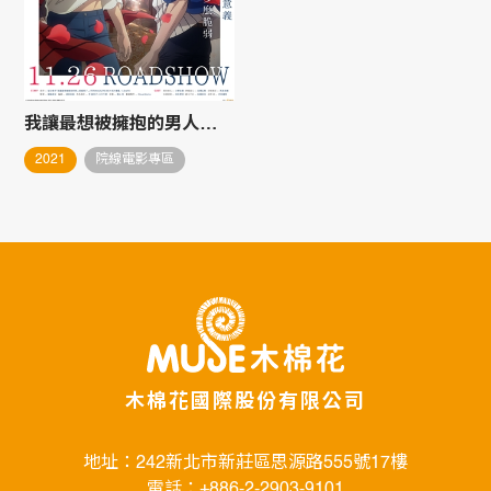
我讓最想被擁抱的男人給威脅了。劇場版～西班牙篇～
2021
院線電影專區
木棉花國際股份有限公司
地址：242新北市新莊區思源路555號17樓
電話：+886-2-2903-9101