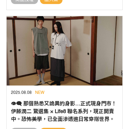
商品授權
膽大黨
2025.08.08
NEW
👁‍🗨 那個熟悉又詭異的身影…正式現身門市！
伊藤潤二 驚選集 × Life8 聯名系列，現正開賣
中。恐怖美學，已全面滲透進日常穿搭世界。