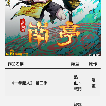
作品名稱
類型
原作
熱
漫
《一拳超人》 第三季
血、
畫
戰鬥
輕鬆