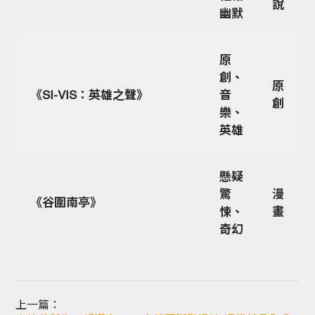
說
幽默
原
創、
原
《SI-VIS：英雄之聲》
音
創
樂、
英雄
懸疑
驚
漫
《谷圍南亭》
悚、
畫
奇幻
上一篇：