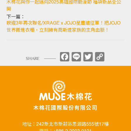
木棉花與你一起邁向2025高雄國際動漫節 福袋新品全公
開
下一篇：
睽違3年再次聯名!XRAGE x JOJO星塵遠征軍！把JOJO
世界搬進衣櫃，立刻擁有喬斯達家族的主角血脈！
Facebook
Line
Twitter
Copy
SHARE
Link
木棉花國際股份有限公司
地址：242新北市新莊區思源路555號17樓