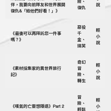
險、
伴，我要向前隊友和世界展開
說
復仇
復仇&「給他們好看！」》
惡役
輕
《最後可以再拜託您一件事
千
小
嗎？》
金、
說
搞笑
奇幻
輕
《素材採集家的異世界旅行
冒
小
記》
險、
說
轉生
冒
輕
險、
《嘆氣的亡靈想隱退》Part 2
小
輕鬆