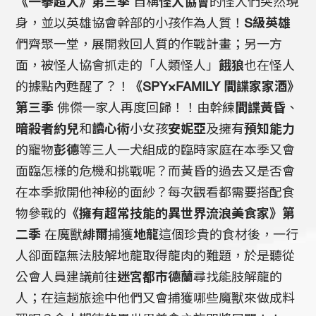
《一拳超人》第三季
自稱
怪人協會
的怪人們突然現
身，並以英雄協會幹部的小孩作為人質！
S級英雄
們齊聚一堂，展開救回人質的作戰計畫；另一方
面，被怪人協會抓走的「人類怪人」
餓狼
也在怪人
的據點內甦醒了？！
《SPY×FAMILY 間諜家家酒》
第三季
佛傑一家人再度回歸！！由幹練
間諜黃昏
、
暗殺者約兒
和
讀心術
小女孩
安妮亞
及擁有
預知能力
的寵物
彭德
等三人一犬組成的臨時家庭在本季又會
面臨怎樣的危機和挑戰呢？而黃昏的過去又是否會
在本季掀開他神秘的面紗？每次觀看都需要搭配食
物參戰的
《擁有超常技能的異世界流浪美食家》第
二季
在魔獸
緋爾
捕獲
地龍
這個珍貴的食材後，一行
人卻面臨無法肢解地龍取得龍肉的難題，於是聽從
公會人員建議前往
迷宮都市德蘭
尋找能肢解龍的
人；在這趟旅途中他們又會捕獲哪些魔獸來做成料