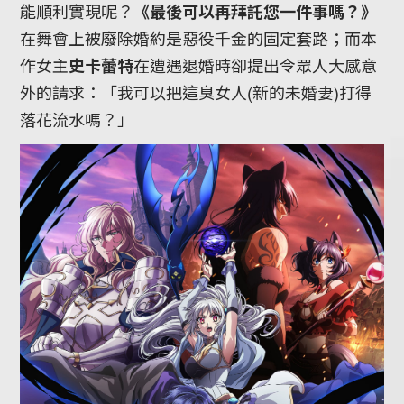
能順利實現呢？
《最後可以再拜託您一件事嗎？》
在舞會上被廢除婚約是惡役千金的固定套路；而本
作女主
史卡蕾特
在遭遇退婚時卻提出令眾人大感意
外的請求：「我可以把這臭女人(新的未婚妻)打得
落花流水嗎？」