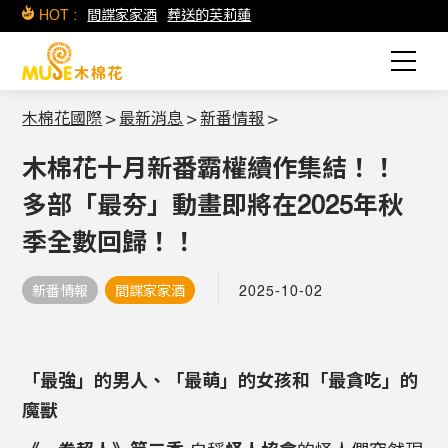
HOT :
間諜家家酒
葬送的芙莉蓮
木棉花國際
>
最新消息
>
新番情報
>
木棉花十月新番霸權續作集結！！
多部「最夯」動畫即將在2025年秋
季全數回歸！！
新番情報
間諜家家酒
2025-10-02
「最強」的男人、「最萌」的女孩和「最貪吃」的
魔獸