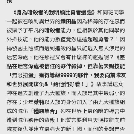
揍
《身為暗殺者的我明顯比勇者還強》
和同班同學
一起被召喚到異世界的
織田晶
因為稀薄的存在感而
被賦予了平凡的
暗殺者
能力，但相較於其他同學的
外掛技能，他的能力數值竟然遠遠超越勇者？！因
揭發國王陰謀而遭到追殺的晶只能逃入無人涉足的
迷宮深處，他在那裡又會有什麼樣的邂逅呢？
《差
點在迷宮深處被信任的夥伴殺掉，但靠著天賜技能
「無限扭蛋」獲得等級9999的夥伴，我要向前隊友
和世界展開復仇&「給他們好看！」》
故事講述女
神在過去創造了九大種族，而人族是其中最弱小的
存在；少年
萊特
以人族的身分加入了由九大種族組
成的隊伍
「種族集合」
卻在世界上最凶險的迷宮中
遭到隊伍夥伴的背叛！他誓言要利用天賜技能向前
隊友復仇並建立最強大的新王國，而他的夢想是否