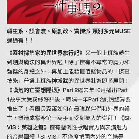
轉生系、誤會流、原創改、驚悚派 類別多元MUSE
通通有！！
《素材採集家的異世界旅行記》
又一個上班族轉生
到
劍與魔法
的異世界啦！除了擁有不尋常的魔力和
強健的身體之外，再加上能發掘值錢物品的「探查
技能」普通上班族
神城武
的異世界壯遊即將展開！
《嘆氣的亡靈想隱退》Part 2
繼去年10月播出Part
1故事大受粉絲好評後，時隔一年Part 2劇情總算要
推出了！看團長
克萊
如何在最強夥伴們和外界的謠
言下塑造成當今第一高手而受到萬人的崇拜！
《SI-
VIS：英雄之聲》
擁有壓倒性歌唱實力與表演魅力
的音樂團體「SI-VIS」不僅席捲國內外的音樂舞