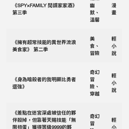
《SPY×FAMILY 間諜家家酒》
幽
漫
第三季
默、
畫
溫馨
美
輕
《擁有超常技能的異世界流浪
食、
小
美食家》 第二季
冒險
說
奇幻
輕
《身為暗殺者的我明顯比勇者
冒
小
還強》
險、
說
穿越
《差點在迷宮深處被信任的夥
奇幻
伴殺掉，但靠著天賜技能「無
輕
冒
限扭蛋」獲得等級9999的夥
小