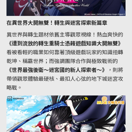
在異世界大開無雙！轉生與迷宮探索新篇章
異世界與轉生題材依舊主導觀眾視線！熱血爽快的
《遭到流放的轉生重騎士憑藉遊戲知識大開無雙》
看被看輕的職業如何靠著頂級遊戲玩家的知識扭轉
乾坤、稱霸世界；而強調團隊合作與極致戰術的
《世界最強後衛～迷宮國的新人探索者～》
，則將
帶領觀眾體驗最硬核、最扣人心弦的地下城迷宮攻
略戰。