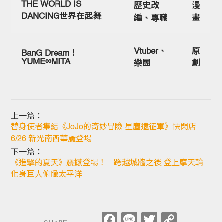
THE WORLD IS
歷史改
漫
DANCING世界在起舞
編、專職
畫
Vtuber、
原
BanG Dream！
YUME∞MITA
樂團
創
上一篇：
替身使者集結《JoJo的奇妙冒險 星塵遠征軍》快閃店
6/26 新光南西華麗登場
下一篇：
《進擊的夏天》震撼登場！ 跨越城牆之後 登上摩天輪
化身巨人俯瞰太平洋
Facebook
Line
Twitter
Copy