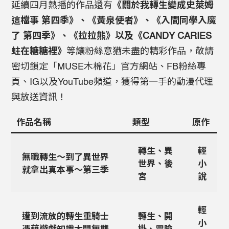
延續四月熱播的作品還有
《關於我轉生變成史萊姆
這檔事 第四季》、《黃泉使者》、《入間同學入魔
了 第四季》、《拉拉熊》以及《CANDY CARIES
蛀在糖糖裡》
等讓粉絲意猶未盡的精彩作品，敬請
密切鎖定「MUSE木棉花」官方網站、FB粉絲專
頁、IG以及YouTube頻道，獲得第一手的動漫代理
與放送資訊！
作品名稱
類型
原作
轉生、異
輕
無職轉生～到了異世界
世界、後
小
就拿出真本事～第三季
宮
說
輕
遭到流放的轉生重騎士
轉生、開
小