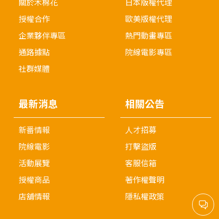
關於木棉花
日本版權代理
授權合作
歐美版權代理
企業夥伴專區
熱門動畫專區
通路據點
院線電影專區
社群媒體
最新消息
相關公告
新番情報
人才招募
院線電影
打擊盜版
活動展覽
客服信箱
授權商品
著作權聲明
店舖情報
隱私權政策