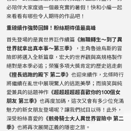
必陪伴大家度過一個最充實的暑假！快和小編一起
來看看有哪些令人期待的作品吧！
重磅續作強勢回歸！粉絲期待值最高峰
首先登場的是異世界巨作續篇
《無職轉生～到了異
世界就拿出真本事～第三季》
，主角魯迪烏斯的冒
險即將邁入全新篇章，宏大的世界觀與高規格製作
絕對是本季必追；榮獲多項大獎肯定的歷史逃走劇
《擅長逃跑的殿下 第二季》
也迎來續作，北條時行
將繼續在亂世中展現驚人的逃跑美學；而搞笑與純
愛兼具的話題神作
《超超超超超喜歡你的100個女
朋友 第三季》
也再度加碼，這次又會有多少位充滿
魅力的新女朋友登場呢？讓我們拭目以待！此外，
深受粉絲喜愛的
《骸骨騎士大人異世界冒險中 第二
季》
也將再次展開正義的隱密之旅。