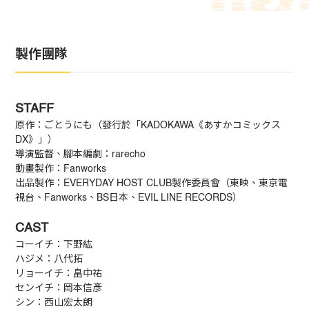
製作團隊
STAFF
原作：ごとうにも（發行於「KADOKAWA《あすかコミックス
DX》」）
導演監督、腳本編劇：rarecho
動畫製作：Fanworks
出品製作：EVERYDAY HOST CLUB製作委員會（東映、東京電
視台、Fanworks、BS日本、EVIL LINE RECORDS）
CAST
コーイチ：下野紘
ハジメ：八代拓
リョーイチ：畠中祐
センイチ：岡本信彥
シン：西山宏太朗