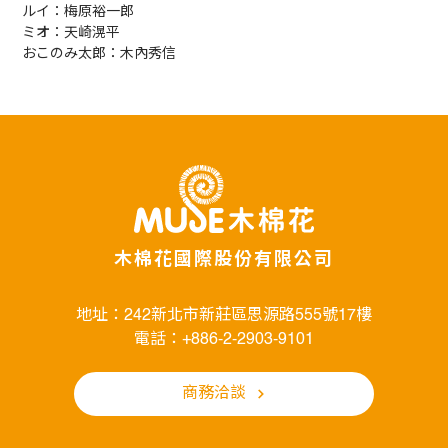
ルイ：梅原裕一郎
ミオ：天崎滉平
おこのみ太郎：木內秀信
木棉花國際股份有限公司
地址：242新北市新莊區思源路555號17樓
電話：+886-2-2903-9101
商務洽談