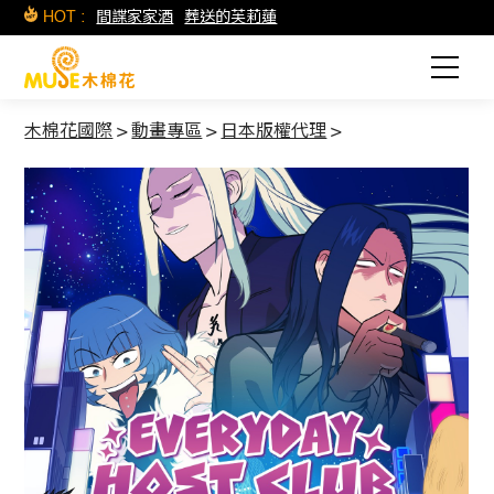
HOT :
間諜家家酒
葬送的芙莉蓮
木棉花國際
>
動畫專區
>
日本版權代理
>