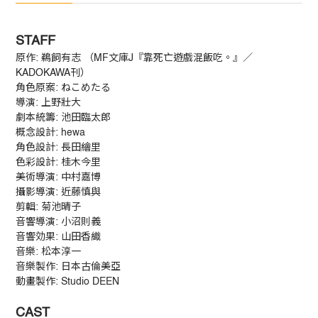
STAFF
原作: 鵜飼有志 （MF文庫J『靠死亡遊戲混飯吃。』／
KADOKAWA刊）
角色原案: ねこめたる
導演: 上野壯大
劇本統籌: 池田臨太郎
概念設計: hewa
角色設計: 長田繪里
色彩設計: 桂木今里
美術導演: 中村嘉博
攝影導演: 近藤慎與
剪輯: 菊池晴子
音響導演: 小沼則義
音響効果: 山田香織
音樂: 松本淳一
音樂製作: 日本古倫美亞
動畫製作: Studio DEEN
CAST