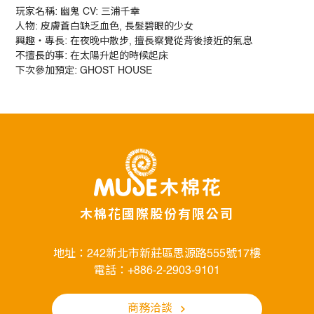
玩家名稱: 幽鬼 CV: 三浦千幸
人物: 皮膚蒼白缺乏血色, 長髮碧眼的少女
興趣・專長: 在夜晚中散步, 擅長察覺從背後接近的氣息
不擅長的事: 在太陽升起的時候起床
下次參加預定: GHOST HOUSE
木棉花國際股份有限公司
地址：242新北市新莊區思源路555號17樓
電話：+886-2-2903-9101
商務洽談