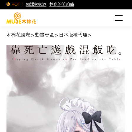
HOT :
間諜家家酒
葬送的芙莉蓮
木棉花國際
>
動畫專區
>
日本版權代理
>