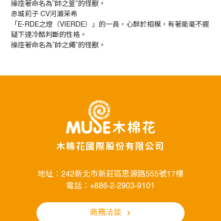
操控著命名為”帥之釜”的怪獸。
赤城莉子 CV河瀨茉希
「E-RDE之燈（VIERDE）」的一員，心醉於相模，有著能毫不遲
疑下達冷酷判斷的性格。
操控著命名為”帥之繩”的怪獸。
木棉花國際股份有限公司
地址：242新北市新莊區思源路555號17樓
電話：+886-2-2903-9101
商務洽談