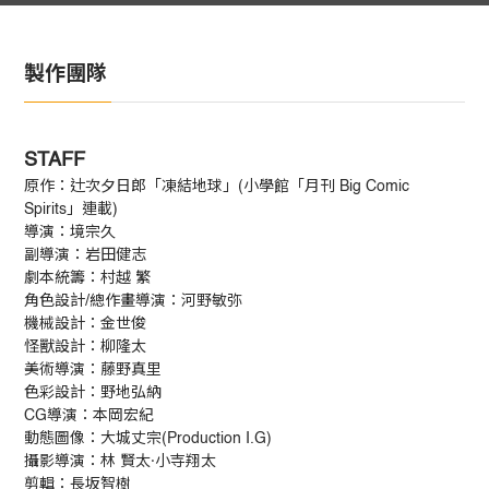
製作團隊
STAFF
原作：辻次夕日郎「凍結地球」(小學館「月刊 Big Comic
Spirits」連載)
導演：境宗久
副導演：岩田健志
劇本統籌：村越 繁
角色設計/總作畫導演：河野敏弥
機械設計：金世俊
怪獸設計：柳隆太
美術導演：藤野真里
色彩設計：野地弘納
CG導演：本岡宏紀
動態圖像：大城丈宗(Production I.G)
攝影導演：林 賢太·小寺翔太
剪輯：長坂智樹