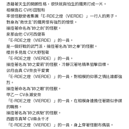
憑藉著天生的開朗性格，很快就與怕生的鐵男打成一片。
相模逸石 CV杉田智和
率領怪獸使者集團「E-RDE之燈（VIERDE）」一行人的男子。
對身為”救世主”的鐵男懷有強烈的憎恨。
操控著命名為”帥之劍”的怪獸。
泉那由他 CV河西健吾
「E-RDE之燈（VIERDE）」的一員。
是一個好戰的武鬥派，操控著名為”帥之拳”的怪獸。
櫻井多見哉 CV大野智敬
「E-RDE之燈（VIERDE）」的一員。
操控著名為”帥之愛箭”的怪獸，冷靜沉著地精準狙擊目標。
卯月由真 CV奈良平愛實
「E-RDE之燈（VIERDE）」的一員，對相模的仰慕之情比誰都強
烈。
操控著命名為”帥之眼”的怪獸。
甲乙一 CV永瀨安奈
「E-RDE之燈（VIERDE）」的一員，在相模身邊擔任著類似參謀
的職務。
操控著名為”帥之疾馳”的怪獸。
西園寺真琴 CV森永千才
「E-RDE之燈（VIERDE）」的一員，身上穿著怪獸布偶裝。