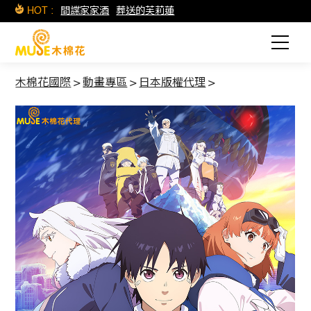
HOT :
間諜家家酒
葬送的芙莉蓮
木棉花國際
>
動畫專區
>
日本版權代理
>