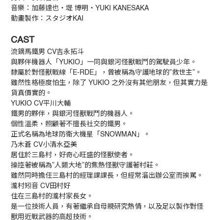
音樂：加藤達也・堤 博明・YUKI KANESAKA
動畫製作：スタジオKAI
CAST
流鏑馬鐵男 CV吉永拓斗
與夥伴機器人「YUKIO」一同與銀河怪獸戰鬥的駕駛員少年。
隸屬於對怪獸戰線「E-RDE」，曾被稱為守護地球的”救世主”。
雖然性格極度怕生，除了 YUKIO 之外沒有其他朋友，但其實力是
貨真價實的。
YUKIO CV平川大輔
鐵男的夥伴，與銀河怪獸戰鬥的機器人。
個性溫柔，照顧著不擅長社交的鐵男。
正式名稱為地球防衛大機星「SNOWMAN」。
乃木蒼 CV小清水亞美
居住於三島村，好奇心旺盛的怪獸使者。
操控著被稱為”人類大地”的焦熱怪獸守護著村莊。
雖然同時擔任三島村的經理課課長，但經常溜出辦公室而挨罵。
瀧村矧音 CV田村好
住在三島村的瀧村家長女。
是一位技術人員，有著繼承自母親研究熱情，以及足以製作對怪
獸用近戰武器的高超技術。