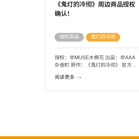
《鬼灯的冷彻》周边商品授权
确认！
授权商品
鬼灯的冷彻
授权：@MUSE木棉花 出品：@AAA
杂食町 原作：《鬼灯的冷彻》 官方授
权正版周边，即将上线，敬请期待~ #
阅读更多
[…]