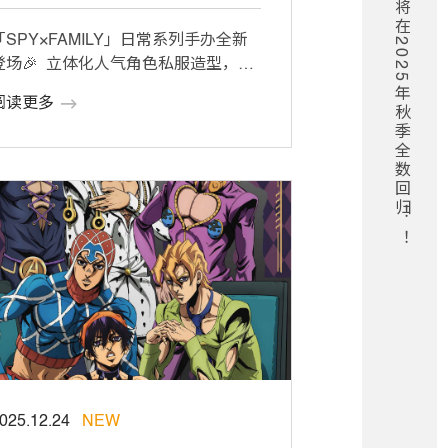
「SPY×FAMILY」日常系列手办全新
登场🎉 立体化人气角色私服造型，精
准还原动画设定✨ 阿尼亚更有四套
阅读更多
…]
025.12.24
NEW