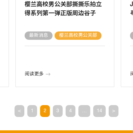
樱兰高校男公关部撕撕乐拍立
得系列第一弹正版周边谷子
最新消息
樱兰高校男公关部
阅读更多
<
1
2
3
4
…
14
>