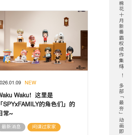
木棉花十月新番霸权续作集结！ ！多部「最夯」动画即将在2025年秋季全数回归！ ！
026.01.09
NEW
Waku Waku！这里是
「SPYxFAMILY的角色们」的
日常~
最新消息
间谍过家家