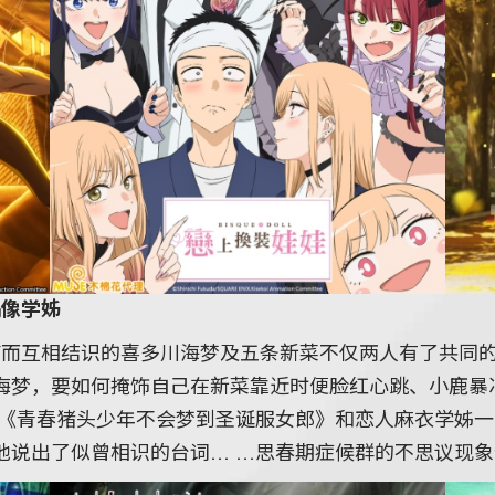
偶像学姊
LAY而互相结识的喜多川海梦及五条新菜不仅两人有了共同
海梦，要如何掩饰自己在新菜靠近时便脸红心跳、小鹿暴
：《青春猪头少年不会梦到圣诞服女郎》和恋人麻衣学姊
他说出了似曾相识的台词… …思春期症候群的不思议现