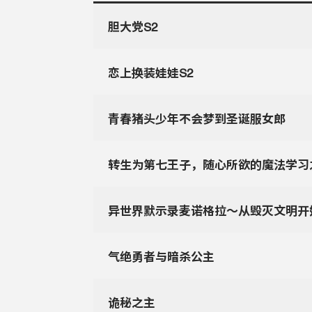
胆大党S2
恋上换装娃娃S2
青春猪头少年不会梦到圣诞服女郎
转生为第七王子，随心所欲的魔法学习
异世界默示录麦诺格拉～从毁灭文明开
气绝勇者与暗杀公主
诡秘之主