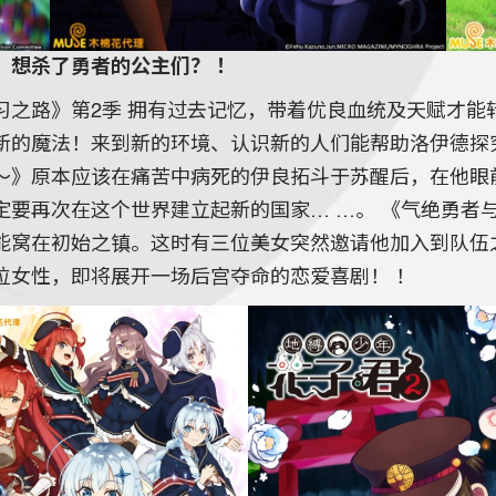
、想杀了勇者的公主们？ ！
习之路》第2季 拥有过去记忆，带着优良血统及天赋才能
新的魔法！来到新的环境、认识新的人们能帮助洛伊德探
～》原本应该在痛苦中病死的伊良拓斗于苏醒后，在他眼
定要再次在这个世界建立起新的国家… …。 《气绝勇者
能窝在初始之镇。这时有三位美女突然邀请他加入到队伍
位女性，即将展开一场后宫夺命的恋爱喜剧！ ！