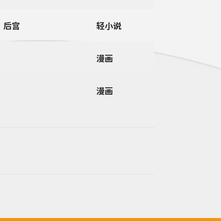
、后宫
轻小说
漫画
漫画