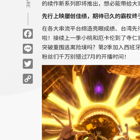
的续作新系列即将推出，想必能带给大
先行上映屡创佳绩，期待已久的霸权终
在各大串流平台缔造亮眼成绩、台湾先
Facebook
啦！接续上一季小桃和厄卡伦到了寺仁
Line
突破重围逃离险境吗？第2季加入西班牙新
粉丝们千万别错过7月的开播时间！
Twitter
Copy
Link