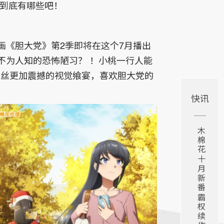
番到底有哪些吧！
画《胆大党》第2季即将在这个7月播出
不为人知的恐怖陋习？ ！小桃一行人能
带给粉丝更加震撼的视觉飨宴，喜欢胆大党的
快讯