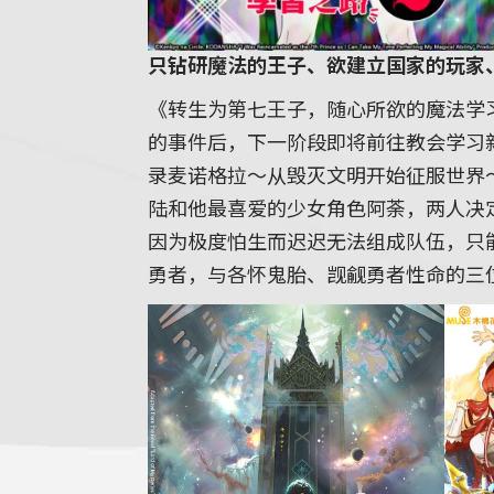
只钻研魔法的王子、欲建立国家的玩家
《转生为第七王子，随心所欲的魔法学
的事件后，下一阶段即将前往教会学习
录麦诺格拉～从毁灭文明开始征服世界
陆和他最喜爱的少女角色阿荼，两人决
因为极度怕生而迟迟无法组成队伍，只
勇者，与各怀鬼胎、觊觎勇者性命的三