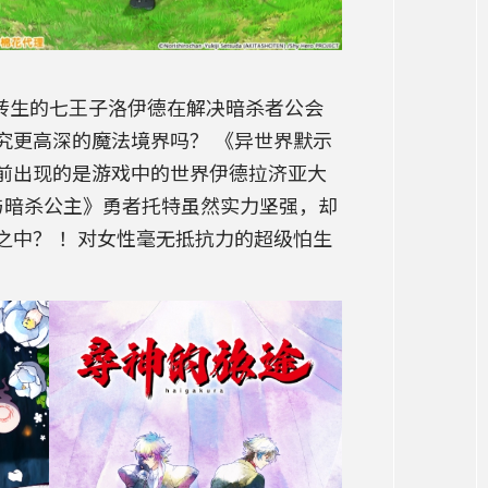
转生的七王子洛伊德在解决暗杀者公会
究更高深的魔法境界吗？ 《异世界默示
前出现的是游戏中的世界伊德拉济亚大
与暗杀公主》勇者托特虽然实力坚强，却
之中？ ！对女性毫无抵抗力的超级怕生