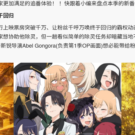
家更加满足的追番体验！ ！快跟着小编来盘点本季的新
于回归
行上映票房突破千万、让粉丝千呼万唤终于回归的霸权动
家想协助他除灵，但一趟看似简单的除灵任务却暗藏当地
锐导演Abel Gongora(负责第1季OP画面)想必能