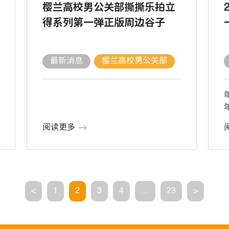
樱兰高校男公关部撕撕乐拍立
得系列第一弹正版周边谷子
最新消息
樱兰高校男公关部
阅读更多
[
<
1
2
3
4
…
23
>