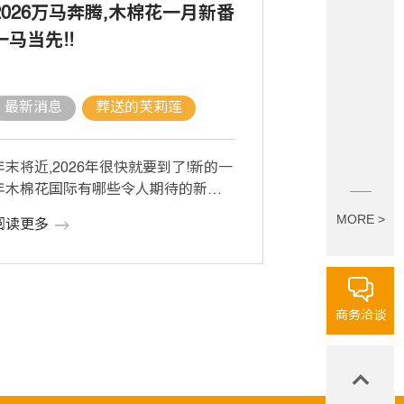
2026万马奔腾,木棉花一月新番
一马当先!!
最新消息
葬送的芙莉莲
年末将近,2026年很快就要到了!新的一
年木棉花国际有哪些令人期待的新番
阵容呢?让小编带领各位粉丝来瞧瞧吧!
MORE >
阅读更多
…]
商务洽谈