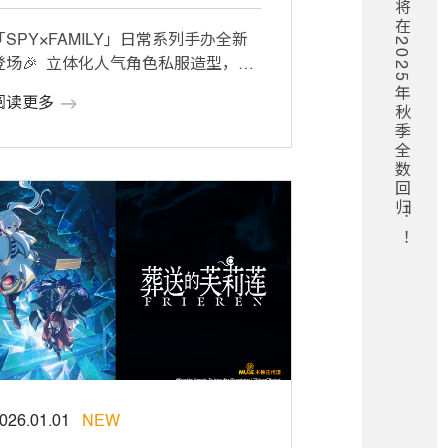
「SPY×FAMILY」日常系列手办全新
登场🎉 立体化人气角色私服造型，精
准还原动画设定✨ 阿尼亚更有四套
阅读更多
…]
026.01.01
NEW