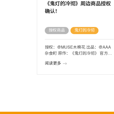
《鬼灯的冷彻》周边商品授权
确认！
授权商品
鬼灯的冷彻
授权：@MUSE木棉花 出品：@AAA
杂食町 原作：《鬼灯的冷彻》 官方授
权正版周边，即将上线，敬请期待~ #
阅读更多
[…]