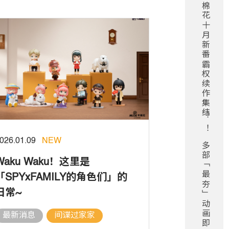
木棉花十月新番霸权续作集结！ ！多部「最夯」动画即将在2025年秋季全数回归！ ！
026.01.09
NEW
Waku Waku！这里是
「SPYxFAMILY的角色们」的
日常~
最新消息
间谍过家家