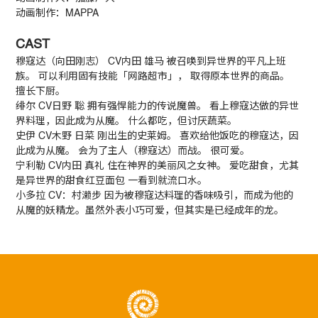
动画制作
：
MAPPA
CAST
穆寇达（向田刚志） CV内田 雄马 被召唤到异世界的平凡上班
族。
可以利用固有技能「网路超市」， 取得原本世界的商品。
擅长下厨。
绯尔 CV日野 聡 拥有强悍能力的传说魔兽。
看上穆寇达做的异世
界料理，因此成为从魔。
什么都吃，但讨厌蔬菜。
史伊 CV木野 日菜 刚出生的史莱姆。
喜欢给他饭吃的穆寇达，因
此成为从魔。
会为了主人（穆寇达）而战。
很可爱。
宁利勒 CV内田 真礼 住在神界的美丽风之女神。
爱吃甜食，尤其
是异世界的甜食红豆面包 一看到就流口水。
小多拉 CV：村濑步 因为被穆寇达料理的香味吸引，而成为他的
从魔的妖精龙。
虽然外表小巧可爱，但其实是已经成年的龙。