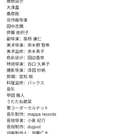
角色设计
大津直
桑原刚
总作画导演
田中志穗
伊藤 依织子
副导演
：
高桥 谦仁
美术导演
：
奈木野 智希
美术监修
：
赤木寿子
色彩设计
：
田边香奈
特效导演
：
谷口 久美子
摄影导演
：
泽田 纱帆
剪辑
：
定松 刚
料理监修
：
バックス
音乐
甲田 雅人
うたたね歌菜
栗コーダーカルテット
音乐制作
：
mappa records
音效导演
：
小泉 纪介
音效制作
：
dugout
动画制作人
：
加藤广大