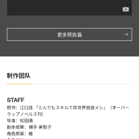
更多预告篇
制作团队
STAFF
原作
：
江口连 「とんでもスキルで异世界放浪メシ」（オーバー
ラップノベルス刊）
导演
：
松田清
剧本统筹
：
横手 美智子
角色原案
：
雅